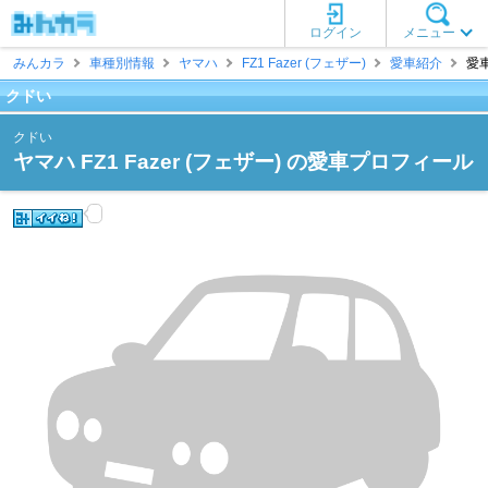
ログイン
メニュー
みんカラ
車種別情報
ヤマハ
FZ1 Fazer (フェザー)
愛車紹介
愛
クドい
クドい
ヤマハ FZ1 Fazer (フェザー) の愛車プロフィール