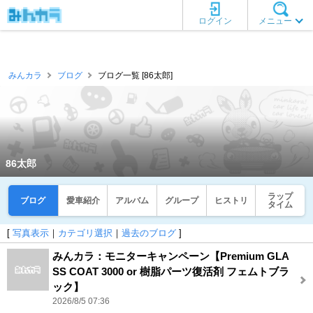
ログイン
メニュー
みんカラ
ブログ
ブログ一覧 [86太郎]
86太郎
ラップ
ブログ
愛車紹介
アルバム
グループ
ヒストリ
タイム
[
写真表示
｜
カテゴリ選択
｜
過去のブログ
]
みんカラ：モニターキャンペーン【Premium GLA
SS COAT 3000 or 樹脂パーツ復活剤 フェムトブラ
ック】
2026/8/5 07:36