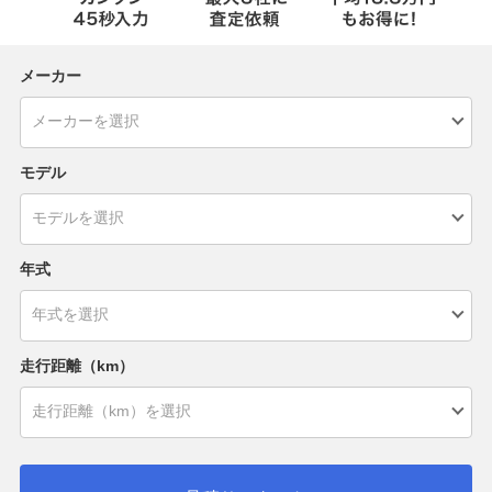
メーカー
モデル
年式
走行距離（km）