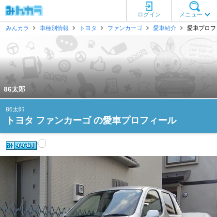
ログイン
メニュー
みんカラ
車種別情報
トヨタ
ファンカーゴ
愛車紹介
愛車プロフィ
86太郎
86太郎
トヨタ ファンカーゴ の愛車プロフィール