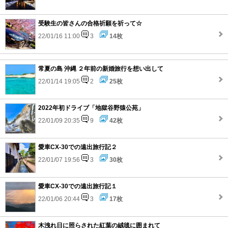
受験生の皆さんの合格祈願を祈って☆
22/01/16 11:00
3
14枚
常夏の島 沖縄 ２年前の新婚旅行を想い出して
22/01/14 19:05
2
25枚
2022年初ドライブ「地獄谷野猿公苑」
22/01/09 20:35
9
42枚
愛車CX-30での遠出旅行記２
22/01/07 19:56
3
30枚
愛車CX-30での遠出旅行記１
22/01/06 20:44
3
17枚
木洩れ日に照らされた紅葉の絨毯に囲まれて