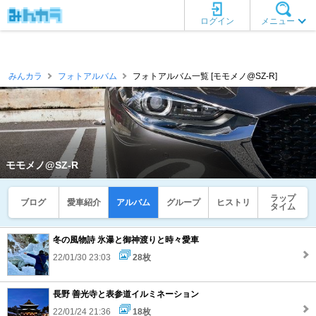
ログイン
メニュー
みんカラ
フォトアルバム
フォトアルバム一覧 [モモメノ@SZ-R]
モモメノ@SZ-R
ラップ
ブログ
愛車紹介
アルバム
グループ
ヒストリ
タイム
冬の風物詩 氷瀑と御神渡りと時々愛車
22/01/30 23:03
28枚
長野 善光寺と表参道イルミネーション
22/01/24 21:36
18枚