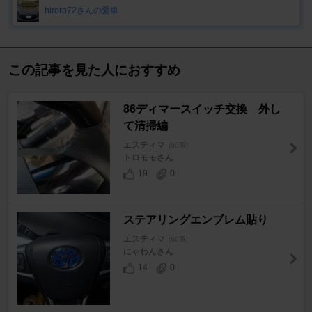
hiroro72さんの愛車
この記事を見た人におすすめ
86ディマースイッチ交換 外し
て清掃編
エスティマ
[50系]
トロモモさん
19
0
ステアリングエンブレム貼り
エスティマ
[50系]
にゃわんさん
14
0