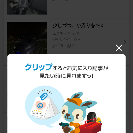
少しづつ、小弄りを〜♫
エスティマ
[50系]
みのりパパ。さん
19
0
ステアリングスイッチ その
１ 今日はなんなんだよー！編
エスティマ
[50系]
ren ayaさん
9
1
86ディマースイッチ交換 移植
からの戻し編