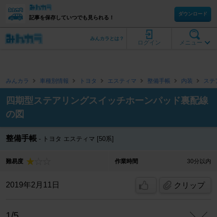
ダウンロード
記事を保存していつでも見られる！
みんカラとは？
ログイン
メニュー
みんカラ
車種別情報
トヨタ
エスティマ
整備手帳
内装
ステ
四期型ステアリングスイッチホーンパッド裏配線
の図
整備手帳
トヨタ エスティマ [50系]
難易度
作業時間
30分以内
2019年2月11日
クリップ
1/5