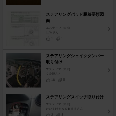
ステアリングパッド脱着要領図
面
エスティマ
[50系]
EJWさん
1
5
ステアリングシェイクダンパー
取り付け
エスティマ
[50系]
文次郎さん
18
5
ステアリングスイッチ取り付け
エスティマ
[50系]
たいすけ＠ＡＣＲ５５さん
2
3