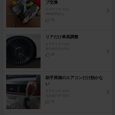
ブ交換
エスティマ
[50系]
michi104さん
30
リアだけ車高調整
エスティマ
[50系]
きのきのさんさん
28
助手席側のエアコンだけ効かな
い
エスティマ
[50系]
らおる( ^ω^ )さん
20