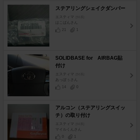
ステアリングシェイクダンパー
エスティマ
[50系]
はこばんさん
21
1
SOLIDBASE for AIRBAG貼
付け
エスティマ
[50系]
あっぽぅさん
14
0
アルコン（ステアリングスイッ
チ）の取り付け
エスティマ
[50系]
マイルくんさん
0
1