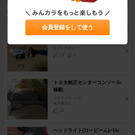
エスティマ
[50系]
トロモモさん
18
0
会員登録をして使う
クルーズコントロール取付
エスティマ
[50系]
ルナシスさん
13
4
トヨタ純正センターコンソール
移動
エスティマ
[50系]
柏木楓さん
22
ヘッドライト(ロービーム)バル