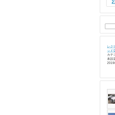
2
レク
ッド
カテ
未設
2019/