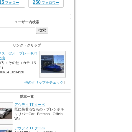
15
250
フォロー
フォロワー
ユーザー内検索
リンク・クリップ
サス GSF ブレーキパ
交換
ゴリ：その他（カテゴリ
定）
03/14 10:34:20
[
他のクリップをチェック
]
愛車一覧
アウディ TT クーペ
既に装着済なもの・ブレンボキ
ャリパーCar | Brembo - Official
We ...
アウディ TT クーペ