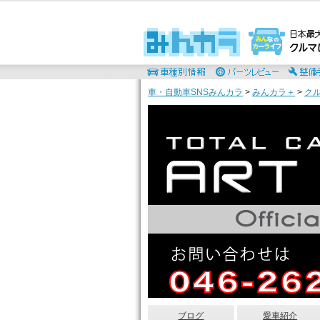
車・自動車SNSみんカラ
>
みんカラ＋
>
ク
ブログ
愛車紹介