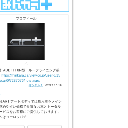
プロフィール
備] AUDI TT 8N型 ルーフライニング張
え
https://minkara.carview.co.jp/userid/15
/car/0/7237076/note.aspx
」
何シテル？
02/22 15:19
y
社ART アートボディでは輸入車をメイン
求めやすい価格で良質なお車とトータル
ービスをお客様にご提供しております。
ムはヨーロッパチ...