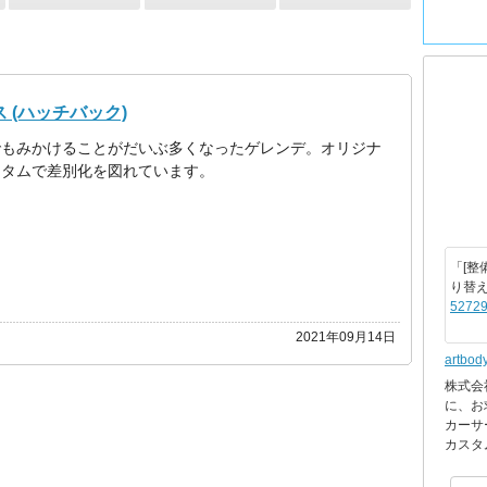
 (ハッチバック)
でもみかけることがだいぶ多くなったゲレンデ。オリジナ
スタムで差別化を図れています。
「[整
り替
52729
2021年09月14日
artbod
株式会
に、お
カーサ
カスタ