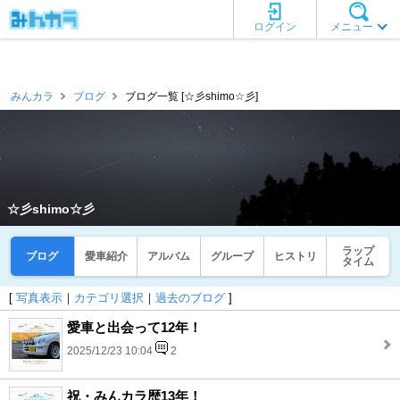
ログイン
メニュー
みんカラ
ブログ
ブログ一覧 [☆彡shimo☆彡]
☆彡shimo☆彡
ラップ
ブログ
愛車紹介
アルバム
グループ
ヒストリ
タイム
[
写真表示
｜
カテゴリ選択
｜
過去のブログ
]
愛車と出会って12年！
2025/12/23 10:04
2
祝・みんカラ歴13年！