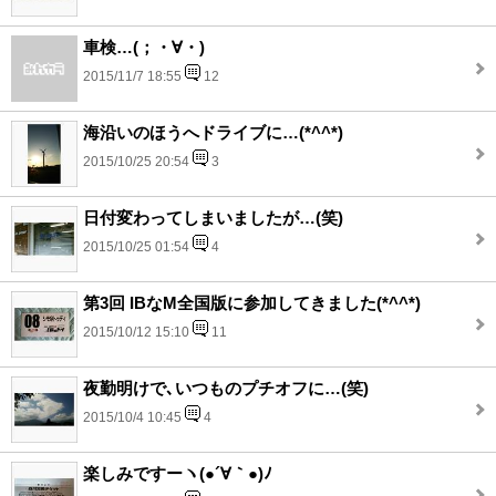
車検…(；・∀・)
2015/11/7 18:55
12
海沿いのほうへドライブに…(*^^*)
2015/10/25 20:54
3
日付変わってしまいましたが…(笑)
2015/10/25 01:54
4
第3回 IBなM全国版に参加してきました(*^^*)
2015/10/12 15:10
11
夜勤明けで､いつものプチオフに…(笑)
2015/10/4 10:45
4
楽しみですーヽ(●´∀｀●)ﾉ