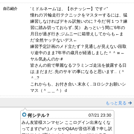
’ミドルネーム’は、【ホナッシー】です♂”
自己紹介
憧れの’片輪走行テクニックをマスターするには、猛
練習しなければデキル訳無いのに？今だ’何１つ？練
習に踏み切っておらず..笑） あっという間に’6年の
月日が過ぎ行き;ジムニーに箱替えしてからも←ま
だ’全然ヤッテないデス←
練習予定計画のメド立たず？見通しが見えない段取
り途中のまま7年半の歳月が経過しました＾＾ｗ←
ヤル気あんのか＃
皆さんの前で華麗なるフラミンゴ走法を披露する日
は;まだまだ..先のサキ’の事になると思います..（＾
＾..?
これからも、お付き合い.末永く..ヨロシクお願いシ
マス（＾＿＿＾）ｄ
もっと見る
何シテル？
07/21 23:30
みん友皆様スンマセン ここログイン出来なくな
ってます(^o^;)メッセやQ&Aが音信不通？申し訳