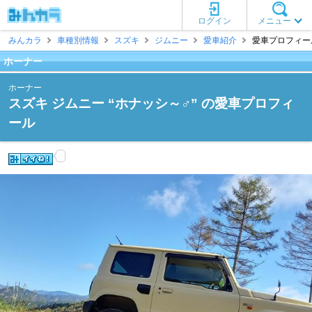
ログイン
メニュー
みんカラ
車種別情報
スズキ
ジムニー
愛車紹介
愛車プロフィール
ホーナー
ホーナー
スズキ ジムニー “ホナッシ～♂” の愛車プロフィ
ール