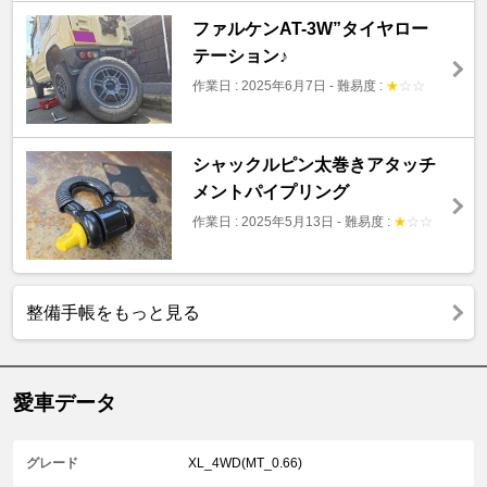
ファルケンAT-3W”タイヤロー
テーション♪
作業日 : 2025年6月7日
-
難易度 :
★
☆
☆
シャックルピン太巻きアタッチ
メントパイプリング
作業日 : 2025年5月13日
-
難易度 :
★
☆
☆
整備手帳をもっと見る
愛車データ
グレード
XL_4WD(MT_0.66)