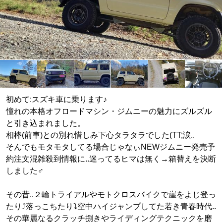
初めて:スズキ車に乗ります♪
憧れの本格オフロードマシン・ジムニーの魅力にズルズル
と引き込まれました。
相棒(前車)との別れ惜しみ下心タラタラでした(TT;涙..
そんでもモタモタしてる場合じゃなぃNEWジムニー発売予
約注文混雑殺到情報に..迷ってるヒマは無く→箱替えを決断
しました♂
その昔..２輪トライアルやモトクロスバイクで崖をよじ登っ
たり⤴落っこちたり⤵空中ハイジャンプしてた若き青春時代..
その華麗なるクラッチ捌きやライディングテクニックを磨