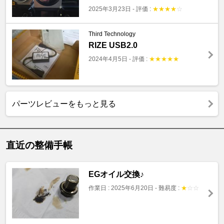
2025年3月23日
-
評価 :
★
★
★
★
☆
Third Technology
RIZE USB2.0
2024年4月5日
-
評価 :
★
★
★
★
★
パーツレビューをもっと見る
直近の整備手帳
EGオイル交換♪
作業日 : 2025年6月20日
-
難易度 :
★
☆
☆