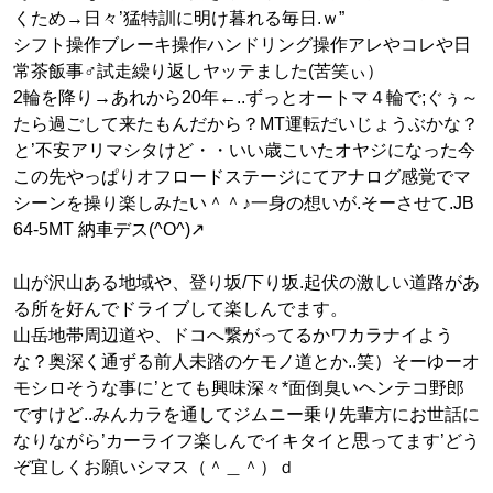
くため→日々’猛特訓に明け暮れる毎日.ｗ”
シフト操作ブレーキ操作ハンドリング操作アレやコレや日
常茶飯事♂試走繰り返しヤッテました(苦笑ぃ）
2輪を降り→あれから20年←..ずっとオートマ４輪で;ぐぅ～
たら過ごして来たもんだから？MT運転だいじょうぶかな？
と’不安アリマシタけど・・いい歳こいたオヤジになった今
この先やっぱりオフロードステージにてアナログ感覚でマ
シーンを操り楽しみたい＾＾♪一身の想いが.そーさせて.JB
64-5MT 納車デス(^O^)↗
山が沢山ある地域や、登り坂/下り坂.起伏の激しい道路があ
る所を好んでドライブして楽しんでます。
山岳地帯周辺道や、ドコへ繋がってるかワカラナイよう
な？奥深く通ずる前人未踏のケモノ道とか..笑）そーゆーオ
モシロそうな事に’とても興味深々*面倒臭いヘンテコ野郎
ですけど..みんカラを通してジムニー乗り先輩方にお世話に
なりながら’カーライフ楽しんでイキタイと思ってます’どう
ぞ宜しくお願いシマス（＾＿＾）ｄ