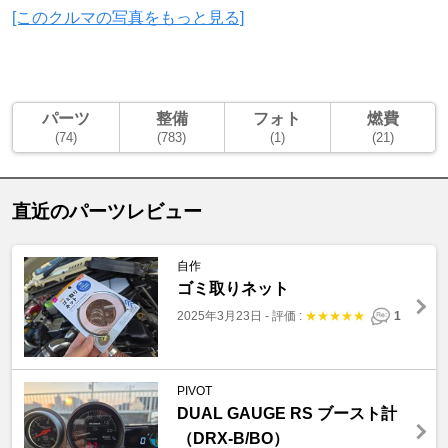
[このクルマの写真をもっと見る]
パーツ
整備
フォト
燃費
(74)
(783)
(1)
(21)
直近のパーツレビュー
自作
ゴミ取りネット
2025年3月23日
-
評価 :
★
★
★
★
★
1
PIVOT
DUAL GAUGE RS ブースト計
（DRX-B/BO）