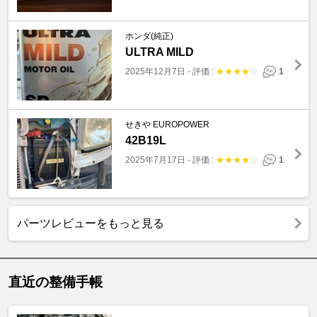
ホンダ(純正)
ULTRA MILD
2025年12月7日
-
評価 :
★
★
★
★
☆
1
せきや EUROPOWER
42B19L
2025年7月17日
-
評価 :
★
★
★
★
☆
1
パーツレビューをもっと見る
直近の整備手帳