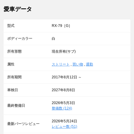
愛車データ
型式
RX-79［G］
ボディーカラー
白
所有形態
現在所有(サブ)
属性
ストリート
,
買い物
,
通勤
所有期間
2017年8月12日 ～
車検日
2027年8月8日
2026年5月3日
最終整備日
整備数 (124)
2026年5月24日
最新パーツレビュー
レビュー数 (51)