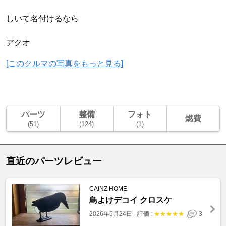
しいて名付けるなら
アクオ
[このクルマの写真をもっと見る]
パーツ
整備
フォト
燃費
(51)
(124)
(1)
直近のパーツレビュー
CAINZ HOME
鳥よけデコイ クロスケ
2026年5月24日
-
評価 :
★
★
★
★
★
3