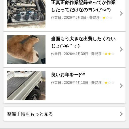
正真正銘作業記録＠ってか作業
したってだけなのヨン(;^ω^)
作業日 : 2026年5月3日
-
難易度 :
★
☆
☆
当面もう大きな出費したくない
じょ(´-∀-｀；)
作業日 : 2026年4月30日
-
難易度 :
★
★
☆
良いお年をー(^^ゞ
作業日 : 2026年4月13日
-
難易度 :
★
☆
☆
整備手帳をもっと見る