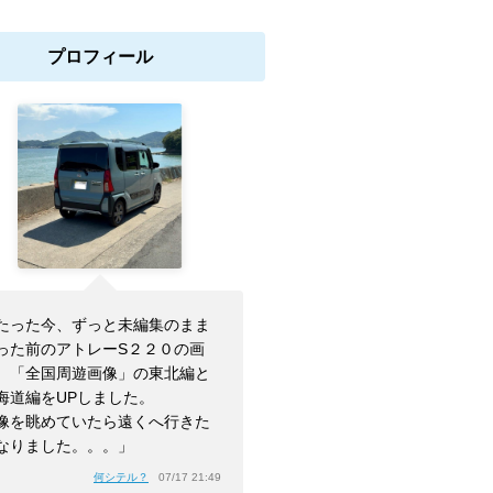
プロフィール
たった今、ずっと未編集のまま
った前のアトレーS２２０の画
、「全国周遊画像」の東北編と
海道編をUPしました。
像を眺めていたら遠くへ行きた
なりました。。。」
何シテル？
07/17 21:49