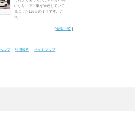
それまで乗っていたMAXが不調
になり、中古車を物色していて
見つけた1台目のミラです。こ
れ ...
[
愛車一覧
]
ヘルプ
｜
利用規約
｜
サイトマップ