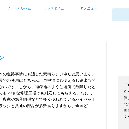
フォトアルバム
ラップタイム
▼メニュー
ン
本の道路事情にも適した素晴らしい車だと思います。
常での使用はもちろん、車中泊にも使えるし遠出も問
「
ないです。しかも、過疎地のような場所で故障したと
だ
ても 小さな修理工場でも対応してもらえる。なにし
像
、農家や漁業関係などで多く使われているハイゼット
北
ラックと共通の部品が多数ありますから、全国ど ...
画
く