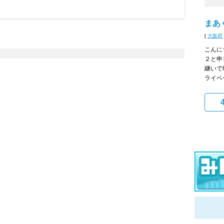
まあ
[
大阪府
こんに
２と申
継いで
ライベ