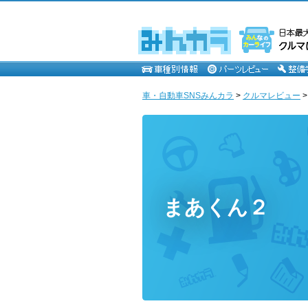
車・自動車SNSみんカラ
>
クルマレビュー
まあくん２