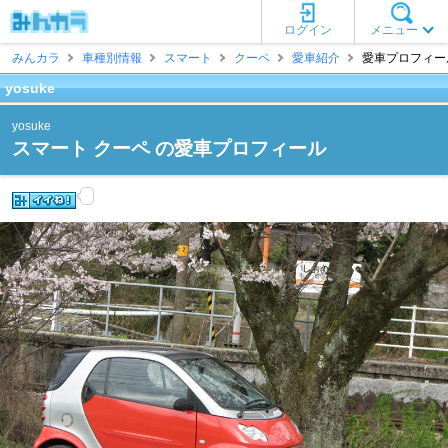
ログイン
メニュー
みんカラ
車種別情報
スマート
クーペ
愛車紹介
愛車プロフィール [
yosuke
yosuke
スマート クーペ の愛車プロフィール