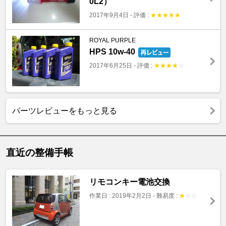
0L2）
2017年9月4日
-
評価 :
★
★
★
★
★
ROYAL PURPLE
HPS 10w-40
2017年6月25日
-
評価 :
★
★
★
★
☆
パーツレビューをもっと見る
直近の整備手帳
リモコンキー電池交換
作業日 : 2019年2月2日
-
難易度 :
★
☆
☆