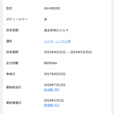
型式
GH-450332
ボディーカラー
赤
所有形態
過去所有のクルマ
属性
ユーロ
,
ノーマル車
所有期間
2015年8月22日 ～ 2024年5月25日
走行距離
88282km
車検日
2017年8月23日
2019年7月13日
最終給油日
給油数 (90)
2019年2月2日
最終整備日
整備数 (63)