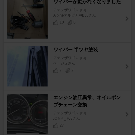
ワイパーが動かなくなりました
アテンザワゴン
[GJ]
Alpineアルピナ@BL5さん
10
0
ワイパー 半ツヤ塗装
アテンザワゴン
[GJ]
ベージュさん
7
2
エンジン油圧異常、オイルポン
プチェーン交換
アテンザワゴン
[GJ]
ぶるぅ_703さん
27