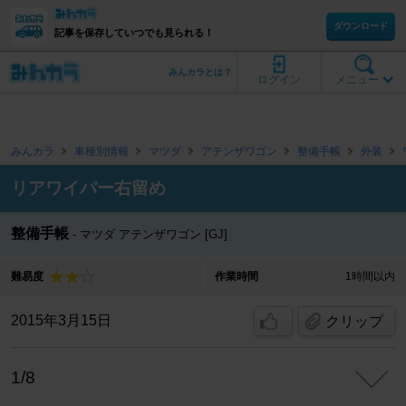
ダウンロード
記事を保存していつでも見られる！
みんカラとは？
ログイン
メニュー
みんカラ
車種別情報
マツダ
アテンザワゴン
整備手帳
外装
リアワイパー右留め
整備手帳
マツダ アテンザワゴン [GJ]
難易度
作業時間
1時間以内
2015年3月15日
クリップ
1/8