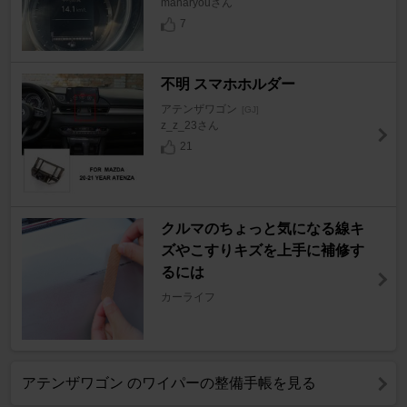
manaryouさん
7
不明 スマホホルダー
アテンザワゴン
[GJ]
z_z_23さん
21
クルマのちょっと気になる線キ
ズやこすりキズを上手に補修す
るには
カーライフ
アテンザワゴン のワイパーの整備手帳を見る