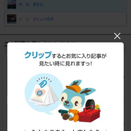
や な ぎさん
や な ぎさんの愛車
この記事を見た人におすすめ
リアワイパー撤去
アテンザワゴン
[GJ]
世界のヒゲさん
18
1
リアワイパーの軸カバー交換
アテンザワゴン
[GJ]
えぬずん。さん
31
1