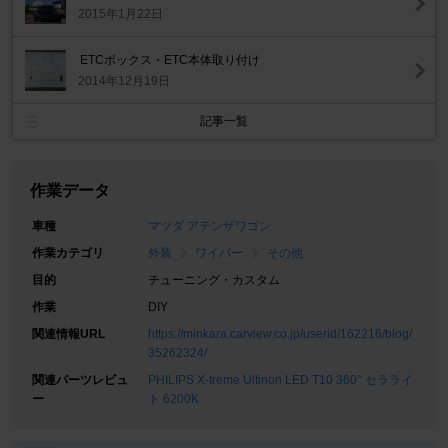
2015年1月22日
ETCボックス・ETC本体取り付け
2014年12月19日
記事一覧
作業データ
車種
マツダ アテンザワゴン
作業カテゴリ
外装
ワイパー
その他
目的
チューニング・カスタム
作業
DIY
関連情報URL
https://minkara.carview.co.jp/userid/162216/blog/
35262324/
関連パーツレビュ
PHILIPS X-treme Ultinon LED T10 360° セラライ
ー
ト 6200K