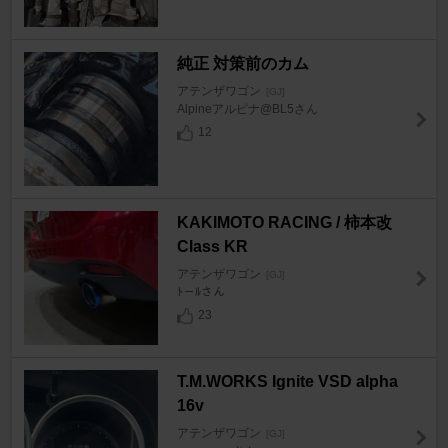
純正 対策前のカム
アテンザワゴン
[GJ]
Alpineアルピナ@BL5さん
12
KAKIMOTO RACING / 柿本改
Class KR
アテンザワゴン
[GJ]
ﾄ－ﾙさん
23
T.M.WORKS Ignite VSD alpha
16v
アテンザワゴン
[GJ]