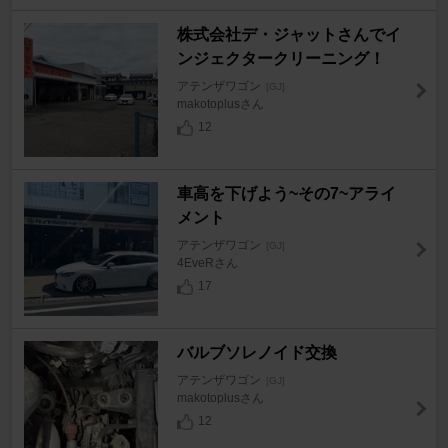
​株式会社デ・ジャットさんでイ
ンジェクタークリーニング！
アテンザワゴン
[GJ]
makotoplusさん
12
車高を下げよう~その7~アライ
メント
アテンザワゴン
[GJ]
4EveRさん
17
バルブソレノイド交換
アテンザワゴン
[GJ]
makotoplusさん
12