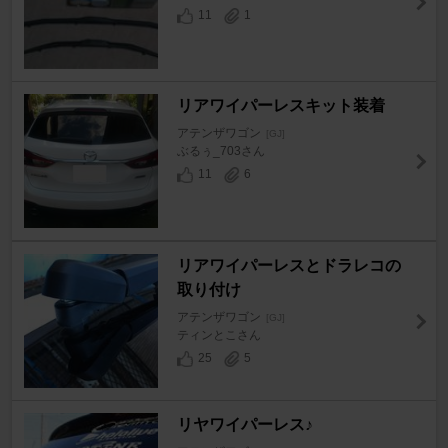
11
1
リアワイパーレスキット装着
アテンザワゴン
[GJ]
ぶるぅ_703さん
11
6
リアワイパーレスとドラレコの
取り付け
アテンザワゴン
[GJ]
ティンとこさん
25
5
リヤワイパーレス♪