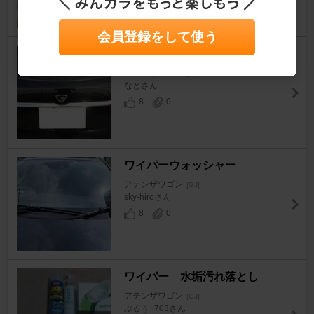
会員登録をして使う
リアワイパー撤去
アテンザワゴン
[GJ]
なとさん
8
0
ワイパーウォッシャー
アテンザワゴン
[GJ]
sky-hiroさん
8
0
ワイパー 水垢汚れ落とし
アテンザワゴン
[GJ]
ぶるぅ_703さん