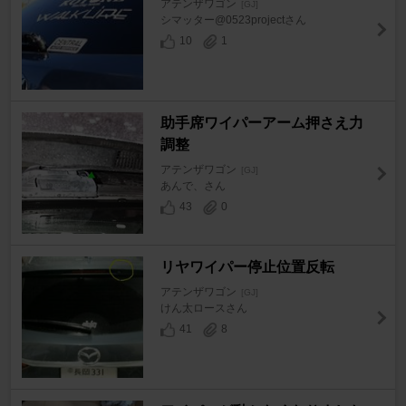
アテンザワゴン
[GJ]
シマッター@0523projectさん
10
1
助手席ワイパーアーム押さえ力
調整
アテンザワゴン
[GJ]
あんで、さん
43
0
リヤワイパー停止位置反転
アテンザワゴン
[GJ]
けん太ロースさん
41
8