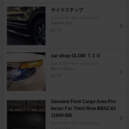
サイドステップ
エクスプローラー
[5代目(U502)]
tsuyoshi.sさん
13
car shop GLOW Ｔ１０
エクスプローラー
[5代目(U502)]
翔斗パパExさん
13
Genuine Ford Cargo Area Pro
tector For Third Row BB5Z-61
11600-BB
エクスプローラー
[5代目(U502)]
し～たけさん