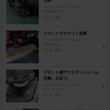
交換
エクスプローラー
[5代目(U502)]
hiroyukixcさん
12
2
ドラシャブラケット交換
エクスプローラー
[5代目(U502)]
TOU-UCさん
14
3
フロント側アウトプットシール
交換。お店で。
エクスプローラー
[5代目(U502)]
おで→えくさん
10
1