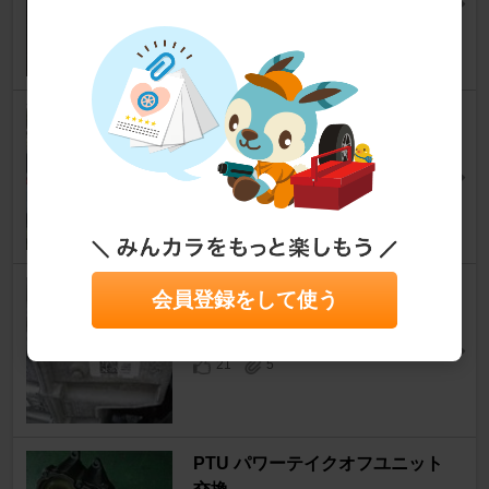
11
0
ミッションオイル交換
エクスプローラー
[5代目(U502)]
coco3さん
17
1
ATF交換
会員登録をして使う
エクスプローラー
[5代目(U502)]
TOU-UCさん
21
5
PTU パワーテイクオフユニット