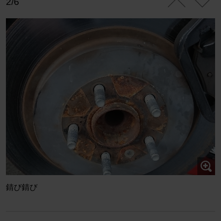
2/6
錆び錆び