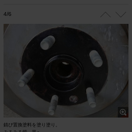
4/6
錆び置換塗料を塗り塗り。