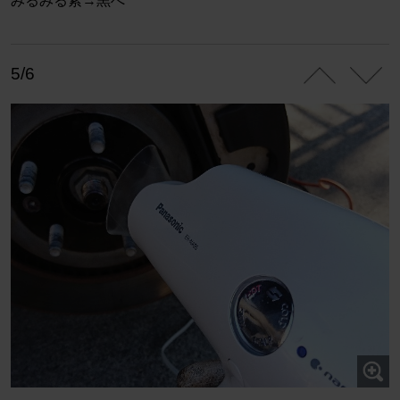
みるみる紫→黒へ
5/6