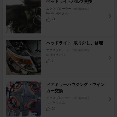
ベッドライトバルブ交換
エクスプローラー
[5代目(U502)]
takayukipoさん
21
ヘッドライト_取り外し、修理
エクスプローラー
[5代目(U502)]
のりぼうzさん
7
ドアミラーハウジング・ウイン
カー交換
エクスプローラー
[5代目(U502)]
し～たけさん
20