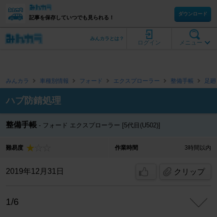
ダウンロード
記事を保存していつでも見られる！
みんカラとは？
ログイン
メニュー
みんカラ
車種別情報
フォード
エクスプローラー
整備手帳
足廻
ハブ防錆処理
整備手帳
フォード エクスプローラー [5代目(U502)]
難易度
作業時間
3時間以内
2019年12月31日
クリップ
1/6