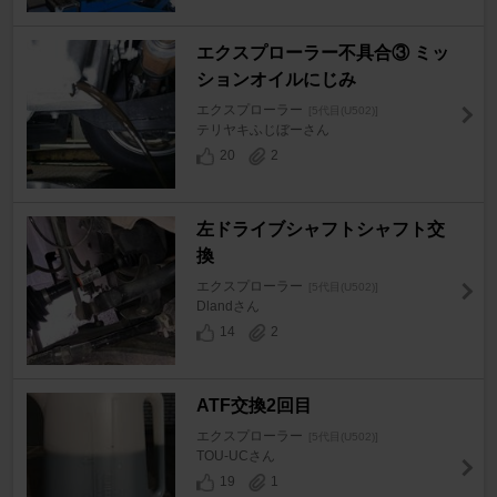
エクスプローラー不具合③ ミッ
ションオイルにじみ
エクスプローラー
[5代目(U502)]
テリヤキふじぼーさん
20
2
左ドライブシャフトシャフト交
換
エクスプローラー
[5代目(U502)]
Dlandさん
14
2
ATF交換2回目
エクスプローラー
[5代目(U502)]
TOU-UCさん
19
1