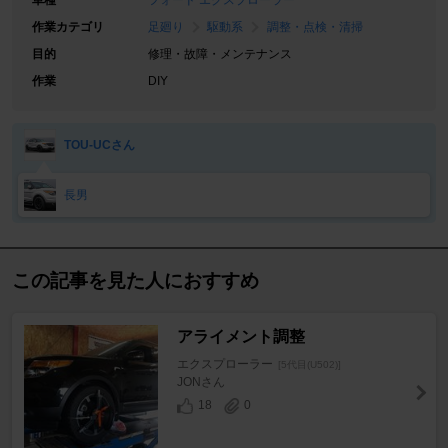
車種
フォード エクスプローラー
作業カテゴリ
足廻り
駆動系
調整・点検・清掃
目的
修理・故障・メンテナンス
作業
DIY
TOU-UCさん
長男
この記事を見た人におすすめ
アライメント調整
エクスプローラー
[5代目(U502)]
JONさん
18
0