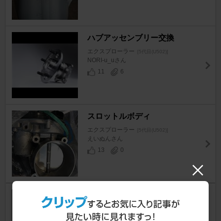
ハブアッセンブリー交換
エクスプローラー
[5代目(U502)]
NORI-u_uさん
11
6
スロットルボディ
エクスプローラー
[5代目(U502)]
えいぬんさん
13
0
オートマの違和感 滑り
エクスプローラー
[5代目(U502)]
Jun@ExPさん