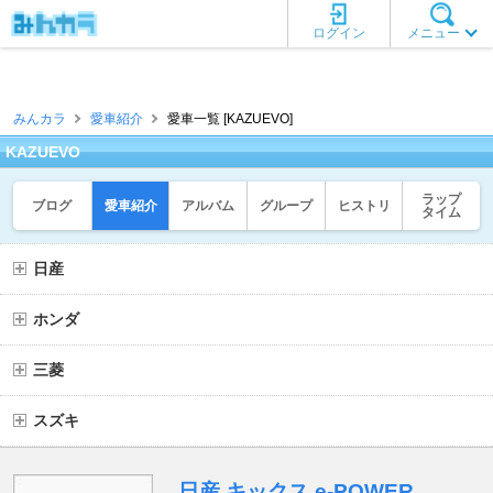
ログイン
メニュー
みんカラ
愛車紹介
愛車一覧 [KAZUEVO]
KAZUEVO
ラップ
ブログ
愛車紹介
アルバム
グループ
ヒストリ
タイム
日産
ホンダ
三菱
スズキ
日産 キックス e-POWER