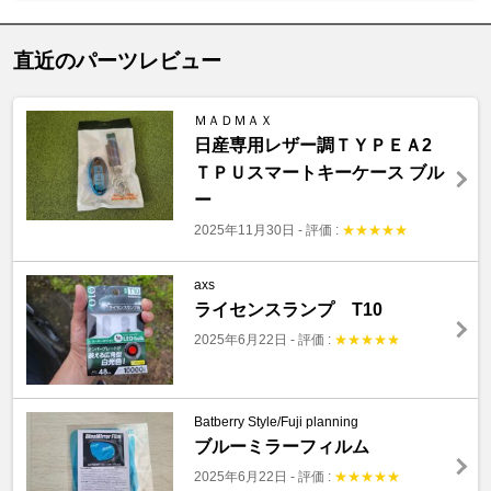
直近のパーツレビュー
ＭＡＤＭＡＸ
日産専用レザー調ＴＹＰＥＡ2
ＴＰＵスマートキーケース ブル
ー
2025年11月30日
-
評価 :
★
★
★
★
★
axs
ライセンスランプ T10
2025年6月22日
-
評価 :
★
★
★
★
★
Batberry Style/Fuji planning
ブルーミラーフィルム
2025年6月22日
-
評価 :
★
★
★
★
★