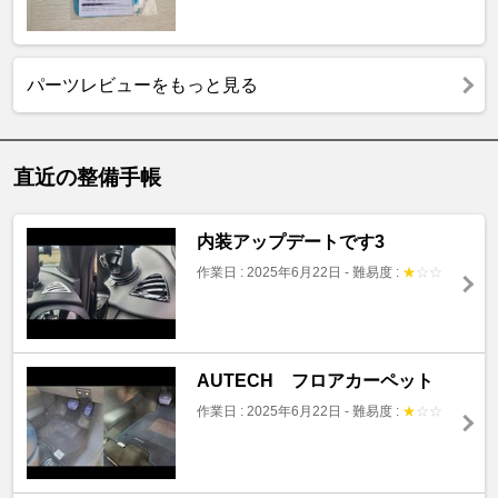
パーツレビューをもっと見る
直近の整備手帳
内装アップデートです3
作業日 : 2025年6月22日
-
難易度 :
★
☆
☆
AUTECH フロアカーペット
作業日 : 2025年6月22日
-
難易度 :
★
☆
☆