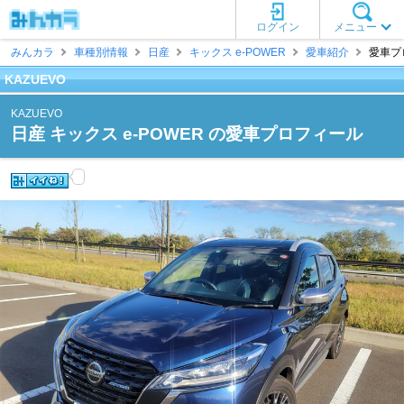
ログイン
メニュー
みんカラ
車種別情報
日産
キックス e-POWER
愛車紹介
愛車プロ
KAZUEVO
KAZUEVO
日産 キックス e-POWER の愛車プロフィール