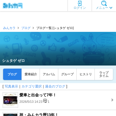
ログイン
メニュー
みんカラ
ブログ
ブログ一覧 [シュタゲ ゼロ]
シュタゲ ゼロ
ラップ
ブログ
愛車紹介
アルバム
グループ
ヒストリ
タイム
[
写真表示
｜
カテゴリ選択
｜
過去のブログ
]
愛車と出会って7年！
2026/5/13 14:23
1
祝・みんカラ歴13年！