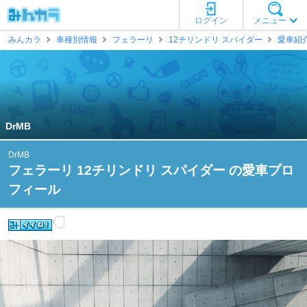
ログイン
メニュー
みんカラ
車種別情報
フェラーリ
12チリンドリ スパイダー
愛車紹
DrMB
DrMB
フェラーリ 12チリンドリ スパイダー の愛車プロ
フィール