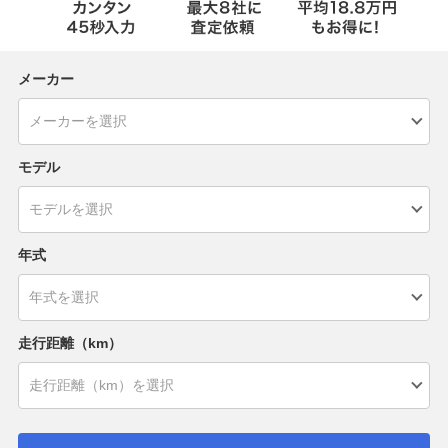
メーカー
モデル
年式
走行距離（km）