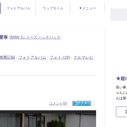
フォトアルバム
ラップタイム
▼メニュー
の愛車
[
]
BMW 3シリーズ ハッチバック
燃費記録
|
フォトアルバム
|
フォト (19)
|
クルマレビ
★超m
良い車
ゃんに
んは差
コメント(0)