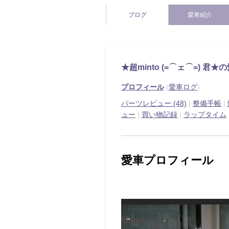
ブログ
愛車紹介
★超minto (=⌒ェ⌒=) 君★
プロフィール
(
愛車ログ
)
パーツレビュー (48)
|
整備手帳
|
ュー
|
買い物記録
|
ラップタイム
愛車プロフィール