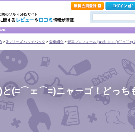
W
>
3シリーズ ハッチバック
>
愛車紹介
>
愛車プロフィール [★超minto (=⌒ェ⌒=) 
 ○○)と(=⌒ェ⌒=)ニャーゴ！どっ