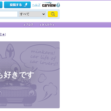
ヘルプ
君★]
ちも好きです