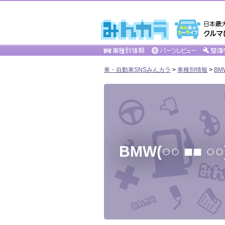
車・自動車SNSみんカラ
>
車種別情報
>
BM
BMW(○○ ■■