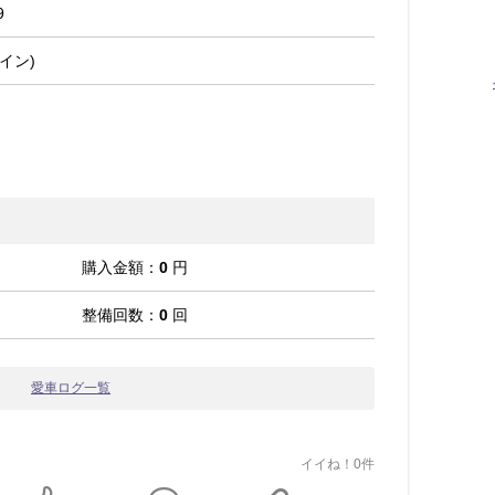
9
イン)
購入金額：
0
円
整備回数：
0
回
愛車ログ一覧
イイね！0件