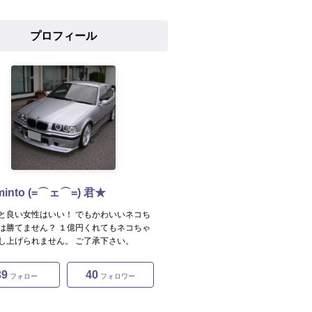
プロフィール
into (=⌒ェ⌒=) 君★
と良い女性はいい！ でもかわいいネコち
は勝てません？ １億円くれてもネコちゃ
し上げられません。 ご了承下さい。
39
40
フォロー
フォロワー