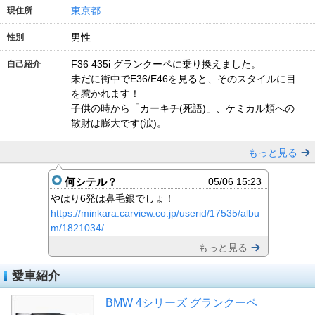
東京都
現住所
男性
性別
F36 435i グランクーペに乗り換えました。
自己紹介
未だに街中でE36/E46を見ると、そのスタイルに目
を惹かれます！
子供の時から「カーキチ(死語)」、ケミカル類への
散財は膨大です(涙)。
もっと見る
何シテル？
05/06 15:23
やはり6発は鼻毛銀でしょ！
https://minkara.carview.co.jp/userid/17535/albu
m/1821034/
もっと見る
愛車紹介
BMW 4シリーズ グランクーペ