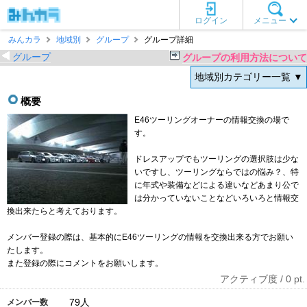
ログイン
メニュー
みんカラ
地域別
グループ
グループ詳細
グループ
グループの利用方法について
地域別カテゴリー一覧 ▼
概要
E46ツーリングオーナーの情報交換の場で
す。
ドレスアップでもツーリングの選択肢は少な
いですし、ツーリングならではの悩み？、特
に年式や装備などによる違いなどあまり公で
は分かっていないことなどいろいろと情報交
換出来たらと考えております。
メンバー登録の際は、基本的にE46ツーリングの情報を交換出来る方でお願い
たします。
また登録の際にコメントをお願いします。
アクティブ度 / 0 pt.
79
人
メンバー数