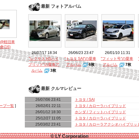
最新 フォトアルバム
ﾗ@軽旧車
(16)
26/07/17 18:34
26/06/23 23:47
26/01/10 11:31
"レクサス HSハイ
"トヨタ SAI"の愛車
"フィット号"の愛車
ブリッド"の愛車ア
アルバム
6枚
アルバム
7枚
ルバム
3枚
最新 クルマレビュー
26/07/06 23:41
トヨタ / SAI
26/02/01 22:11
トヨタ / カローラハイブリッド
ープ一覧
]
26/01/12 18:30
ホンダ / フィットハイブリッド
25/12/27 11:05
トヨタ / カローラハイブリッド
25/03/02 23:41
トヨタ / カローラアクシオハイブリッ
© LY Corporation