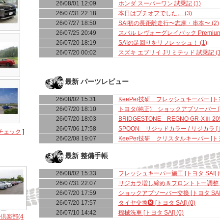
26/08/01 12:09
ホンダ スーパーワン 試乗記 (1)
26/07/31 22:18
本日はプチオフでした。 (3)
26/07/27 18:50
SAI初の長距離走行〜志摩・串本〜 (2)
26/07/25 20:49
スバル レヴォーグレイバック Premium Bl
26/07/20 18:19
SAIの足回りをリフレッシュ！ (1)
26/07/20 00:02
スズキ エブリイ Jリミテッド 試乗記 (1
最新 パーツレビュー
26/08/02 15:31
KeePer技研 フレッシュキーパー [トヨタ 
26/07/20 18:10
トヨタ(純正) ショックアブソーバー [トヨタ
26/07/20 18:03
BRIDGESTONE REGNO GR-XⅢ 205/
26/07/06 17:58
SPOON リジッドカラー / リジカラ [トヨタ
チェック
]
26/02/08 19:07
KeePer技研 クリスタルキーパー [ト
最新 整備手帳
26/08/02 15:33
フレッシュキーパー施工 [トヨタ SAI] (
26/07/31 22:07
リジカラ増し締め＆フロントトー調整 [トヨタ
26/07/20 17:59
ショックアブソーバー交換 [トヨタ SAI] 
26/07/20 17:57
タイヤ交換🛞 [トヨタ SAI] (0)
26/07/10 14:42
機械洗車 [トヨタ SAI] (0)
0倶楽部(4