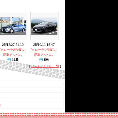
25/12/27 21:10
25/10/11 16:47
"カローラ2号機"の
"カローラ1号機"の
愛車アルバム
愛車アルバム
11枚
5枚
[
フォトアルバム一覧
]
ド