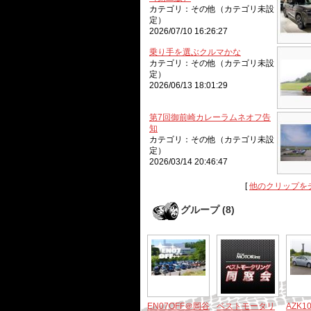
カテゴリ：その他（カテゴリ未設
定）
2026/07/10 16:26:27
乗り手を選ぶクルマかな
カテゴリ：その他（カテゴリ未設
定）
2026/06/13 18:01:29
第7回御前崎カレーラムネオフ告
知
カテゴリ：その他（カテゴリ未設
定）
2026/03/14 20:46:47
[
他のクリップを
グループ (8)
EN07OFF＠岡谷
ベストモータリ
AZK1