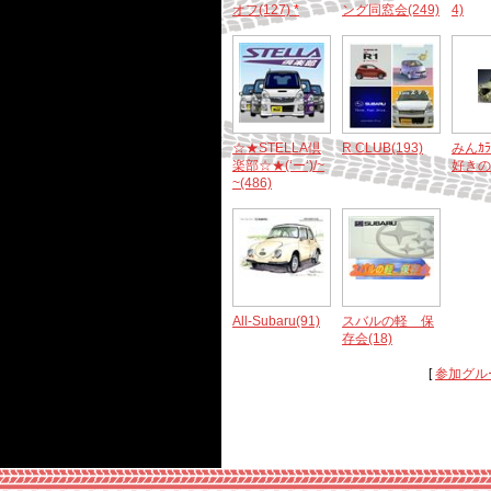
オフ(127)
*
ング同窓会(249)
4)
☆★STELLA倶
R CLUB(193)
みんｶ
楽部☆★(‘ー‘)/~
好きの會
~(486)
All-Subaru(91)
スバルの軽 保
存会(18)
[
参加グル