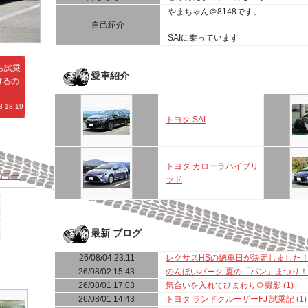
やまちゃん＠8148です。
自己紹介
SAIに乗っています
ら試乗
愛車紹介
けるの
 18:19
トヨタ SAI
トヨタ カローラハイブリ
ロワー
ッド
最新 ブログ
26/08/04 23:11
レクサスHSの納車日が決定しました！ (
26/08/02 15:43
のんほいパーク 夏の「パン」まつり！ (
26/08/01 17:03
気合いを入れてひまわり🌻撮影 (1)
26/08/01 14:43
トヨタ ランドクルーザーFJ 試乗記 (1)