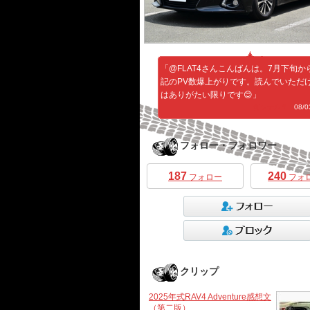
「@FLAT4さんこんばんは。7月下旬か
記のPV数爆上がりです。読んでいただ
はありがたい限りです😊」
何シテル？
08/03
フォロー・フォロワー
187
240
フォロー
フォ
クリップ
2025年式RAV4 Adventure感想文
（第二版）