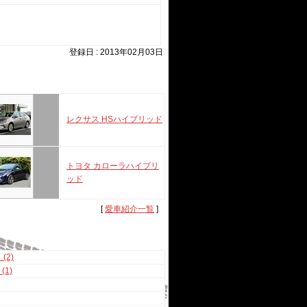
登録日 : 2013年02月03日
レクサス HSハイブリッド
トヨタ カローラハイブリ
ッド
[
愛車紹介一覧
]
2)
1)