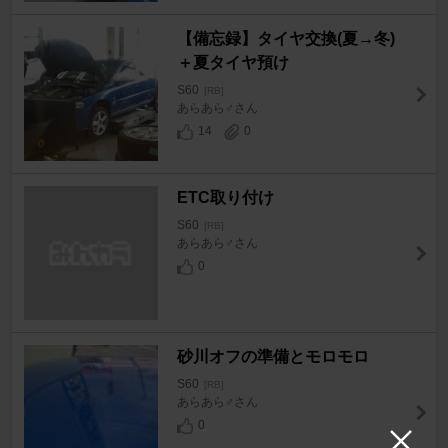
【備忘録】タイヤ交換(夏→冬)
＋夏タイヤ預け
S60
[RB]
あらあら♂さん
14
0
ETC取り付け
S60
[RB]
あらあら♂さん
0
砂川オフの準備とモロモロ
S60
[RB]
あらあら♂さん
0