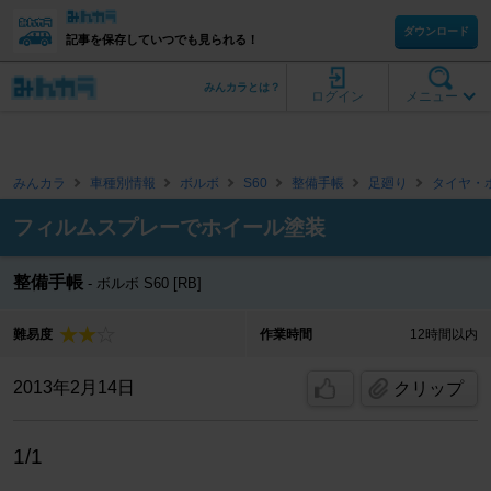
ダウンロード
記事を保存していつでも見られる！
みんカラとは？
ログイン
メニュー
みんカラ
車種別情報
ボルボ
S60
整備手帳
足廻り
タイヤ・
フィルムスプレーでホイール塗装
整備手帳
ボルボ S60 [RB]
難易度
作業時間
12時間以内
2013年2月14日
クリップ
1/1