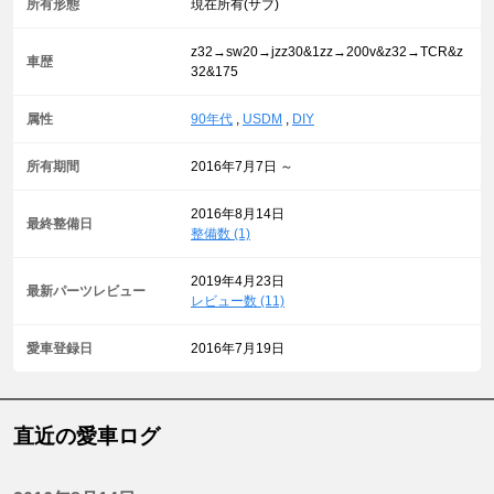
所有形態
現在所有(サブ)
z32→sw20→jzz30&1zz→200v&z32→TCR&z
車歴
32&175
属性
90年代
,
USDM
,
DIY
所有期間
2016年7月7日 ～
2016年8月14日
最終整備日
整備数 (1)
2019年4月23日
最新パーツレビュー
レビュー数 (11)
愛車登録日
2016年7月19日
直近の愛車ログ