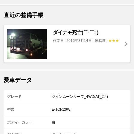
直近の整備手帳
ダイナモ死亡(⌒-⌒; )
作業日 : 2016年8月14日
-
難易度 :
★
★
★
愛車データ
グレード
ツインムーンルーフ_4WD(AT_2.4)
型式
E-TCR20W
ボディーカラー
白