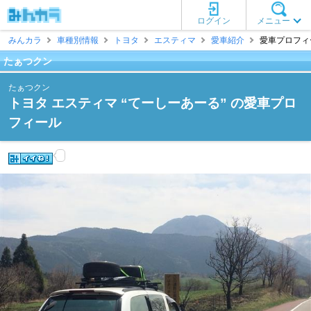
ログイン
メニュー
みんカラ
車種別情報
トヨタ
エスティマ
愛車紹介
愛車プロフィー
たぁつクン
たぁつクン
トヨタ エスティマ “てーしーあーる” の愛車プロ
フィール