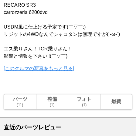
RECARO SR3
carrozzeria 6200dvd
USDM風に仕上げる予定です(￣▽￣;)
リジットの4WDなんでシャコタンは無理ですが(´-ω-`)
エス乗りさん！TCR乗りさん‼︎
影響と情報を下さい‼︎(￣▽￣)
[このクルマの写真をもっと見る]
パーツ
整備
フォト
燃費
(11)
(1)
(1)
直近のパーツレビュー