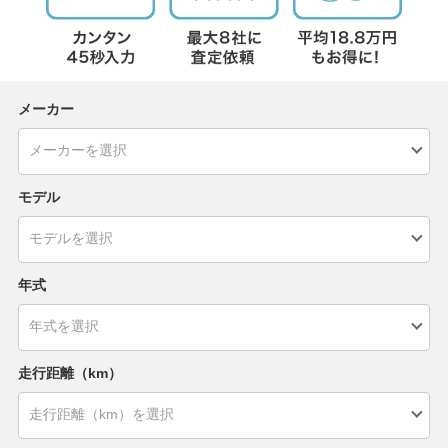
メーカー
モデル
年式
走行距離（km）