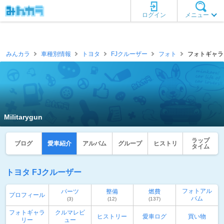
ログイン
メニュー
みんカラ
車種別情報
トヨタ
FJクルーザー
フォト
フォトギャラリー一
Militarygun
ラップ
ブログ
愛車紹介
アルバム
グループ
ヒストリ
タイム
トヨタ FJクルーザー
フォトアル
パーツ
整備
燃費
プロフィール
バム
(3)
(12)
(137)
フォトギャラ
クルマレビ
ヒストリー
愛車ログ
買い物
リー
ュー