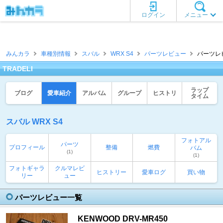
ログイン
メニュー
みんカラ
車種別情報
スバル
WRX S4
パーツレビュー
パーツレビ
TRADELI
ラップ
ブログ
愛車紹介
アルバム
グループ
ヒストリ
タイム
スバル WRX S4
フォトアル
パーツ
プロフィール
整備
燃費
バム
(1)
(1)
フォトギャラ
クルマレビ
ヒストリー
愛車ログ
買い物
リー
ュー
パーツレビュー一覧
KENWOOD DRV-MR450