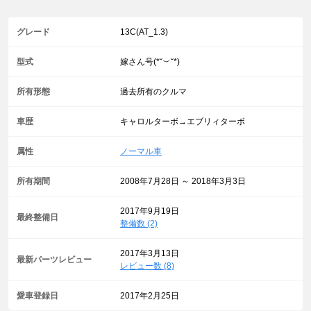
グレード
13C(AT_1.3)
型式
嫁さん号(*˘︶˘*)
所有形態
過去所有のクルマ
車歴
キャロルターボ→エブリィターボ
属性
ノーマル車
所有期間
2008年7月28日 ～ 2018年3月3日
2017年9月19日
最終整備日
整備数 (2)
2017年3月13日
最新パーツレビュー
レビュー数 (8)
愛車登録日
2017年2月25日