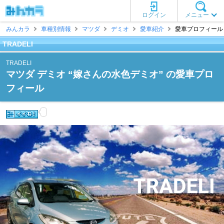
ログイン
メニュー
みんカラ
車種別情報
マツダ
デミオ
愛車紹介
愛車プロフィール [T
TRADELI
TRADELI
マツダ デミオ “嫁さんの水色デミオ” の愛車プロ
フィール