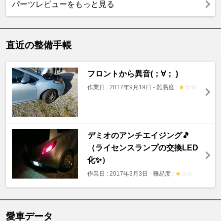
パーツレビューをもっと見る
直近の整備手帳
フロントから異音(；∀； )
作業日 : 2017年9月19日
-
難易度 :
★
☆
☆
デミオのアンチエイジング🎵
（ライセンスランプの交換LED
化✨）
作業日 : 2017年3月3日
-
難易度 :
★
☆
☆
愛車データ