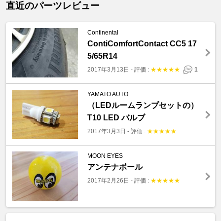
直近のパーツレビュー
Continental
ContiComfortContact CC5 17
5/65R14
2017年3月13日
-
評価 :
★
★
★
★
★
1
YAMATO AUTO
（LEDルームランプセットの）
T10 LED バルブ
2017年3月3日
-
評価 :
★
★
★
★
★
MOON EYES
アンテナボール
2017年2月26日
-
評価 :
★
★
★
★
★