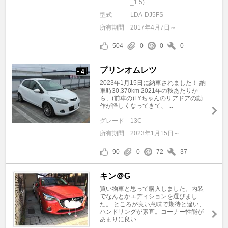
_1.5)
型式
LDA-DJ5FS
所有期間
2017年4月7日～
504
0
0
0
プリンオムレツ
4
+
2023年1月15日に納車されました！ 納
車時30,370km 2021年の秋あたりか
ら、(前車の)LYちゃんのリアドアの動
作が怪しくなってきて、 ...
グレード
13C
所有期間
2023年1月15日～
90
0
72
37
キン＠G
買い物車と思って購入しました。内装
でなんとかエディションを選びまし
た。 ところが良い意味で期待と違い、
ハンドリングが素直。コーナー性能が
あまりに良い ...