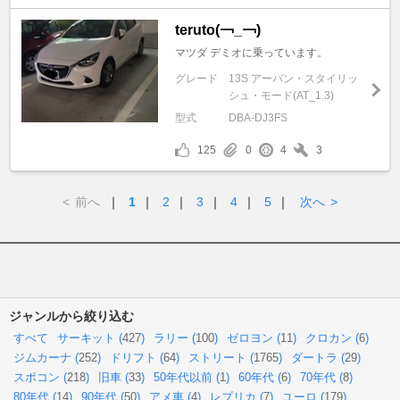
teruto(￢_￢)
マツダ デミオに乗っています。
グレード
13S アーバン・スタイリッ
シュ・モード(AT_1.3)
型式
DBA-DJ3FS
125
0
4
3
<
前へ
｜
1
｜
2
｜
3
｜
4
｜
5
｜
次へ
>
ジャンルから絞り込む
すべて
サーキット (
427
)
ラリー (
100
)
ゼロヨン (
11
)
クロカン (
6
)
ジムカーナ (
252
)
ドリフト (
64
)
ストリート (
1765
)
ダートラ (
29
)
スポコン (
218
)
旧車 (
33
)
50年代以前 (
1
)
60年代 (
6
)
70年代 (
8
)
80年代 (
14
)
90年代 (
50
)
アメ車 (
4
)
レプリカ (
7
)
ユーロ (
179
)