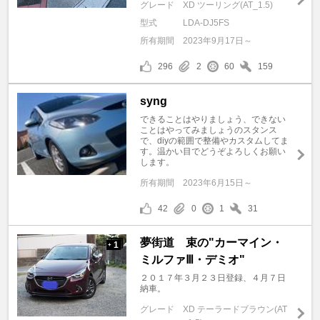
グレード
XD ツーリング(AT_1.5)
型式
LDA-DJ5FS
所有期間
2023年9月17日～
296
2
60
159
syng
できることはやりましょう、できない
ことはやってみましょうのスタンス
で、diyの範囲で整備やカスタムしてま
す。温かい目でどうぞよろしくお願い
します。
所有期間
2023年6月15日～
42
0
1
31
夢街道 束の"カーマイン・
1
+
ミルファⅢ・デミオ"
２０１７年３月２３日登録、４月７日
納車。
グレード
XD テーラードブラウン(AT