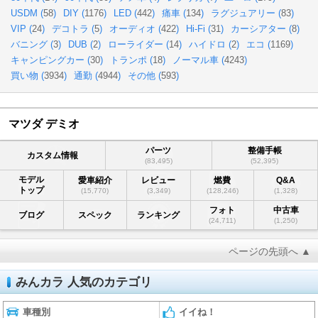
USDM (
58
)
DIY (
1176
)
LED (
442
)
痛車 (
134
)
ラグジュアリー (
83
)
VIP (
24
)
デコトラ (
5
)
オーディオ (
422
)
Hi-Fi (
31
)
カーシアター (
8
)
バニング (
3
)
DUB (
2
)
ローライダー (
14
)
ハイドロ (
2
)
エコ (
1169
)
キャンピングカー (
30
)
トランポ (
18
)
ノーマル車 (
4243
)
買い物 (
3934
)
通勤 (
4944
)
その他 (
593
)
マツダ デミオ
パーツ
整備手帳
カスタム情報
(83,495)
(52,395)
モデル
愛車紹介
レビュー
燃費
Q&A
トップ
(15,770)
(3,349)
(128,246)
(1,328)
フォト
中古車
ブログ
スペック
ランキング
(24,711)
(1,250)
ページの先頭へ ▲
みんカラ 人気のカテゴリ
車種別
イイね！