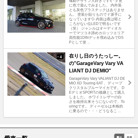
魂動デザイン大好きです!(^^)! 更
に色で遊んでみました。 内外装
とも灰色プラスチックはありませ
ん。 塗装か貼りものでド派手に
なっています💦 内装は夜は暗と
ころがない位LEDで明るいです
（笑） ジャンルはオーディオカ
ーでマツコネ諦めカロッツエリア
高性能1DINデッキ埋め込みでDS
Pとして使 ...
在りし日のうたっしー。
4
+
の"GarageVary Vary VA
LIANT DJ DEMIO"
GarageVary Vary VALIANT DJ DE
MIO XD Touring 6AT 、ディープ
クリスタルブルーマイカです。 D
EデミオSPORTの後継として購入
しました。 ホワイトレザーの白
さを維持出来そうにないので、To
uringです。 ディーゼルは本格的
に乗るので・・・どうなるこ ...