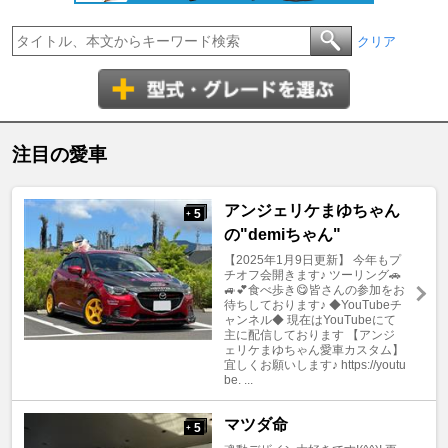
クリア
注目の愛車
アンジェリケまゆちゃん
5
+
の"demiちゃん"
【2025年1月9日更新】 今年もプ
チオフ会開きます♪ ツーリング🚗
🚙💕食べ歩き😋皆さんの参加をお
待ちしております♪ ◆YouTubeチ
ャンネル◆ 現在はYouTubeにて
主に配信しております 【アンジ
ェリケまゆちゃん愛車カスタム】
宜しくお願いします♪ https://youtu
be. ...
マツダ命
5
+