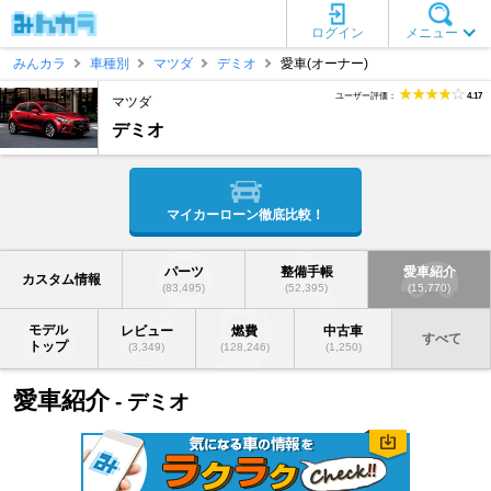
ログイン
メニュー
みんカラ
車種別
マツダ
デミオ
愛車(オーナー)
ユーザー評価：
4.17
マツダ
デミオ
マイカーローン徹底比較！
パーツ
整備手帳
愛車紹介
カスタム情報
(83,495)
(52,395)
(15,770)
モデル
レビュー
燃費
中古車
すべて
トップ
(3,349)
(128,246)
(1,250)
愛車紹介
- デミオ