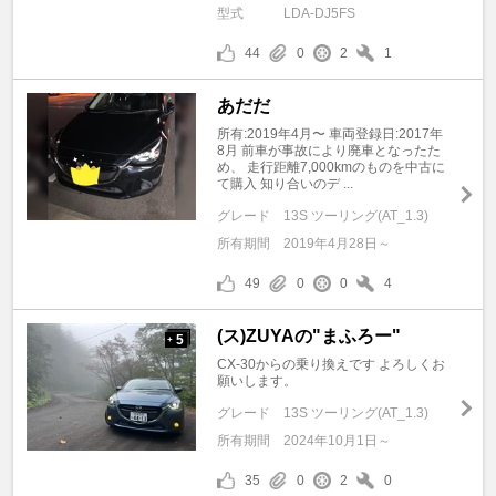
型式
LDA-DJ5FS
44
0
2
1
あだだ
所有:2019年4月〜 車両登録日:2017年
8月 前車が事故により廃車となったた
め、 走行距離7,000kmのものを中古に
て購入 知り合いのデ ...
グレード
13S ツーリング(AT_1.3)
所有期間
2019年4月28日～
49
0
0
4
(ス)ZUYAの"まふろー"
5
+
CX-30からの乗り換えです よろしくお
願いします。
グレード
13S ツーリング(AT_1.3)
所有期間
2024年10月1日～
35
0
2
0