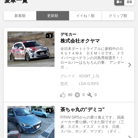
愛車一覧
新着順
更新順
イイね！順
クリップ順
デモカー
3
+
株式会社オクヤマ
全日本ダートトライアルに参戦中のＯ
ＫＵＹＡＭＡ ＤＥＭＩＯです。 ドラ
イバーはベテランの川島秀樹選手！！
ロールバーはもちろんの事、 アンダー
ガ ...
グレード
XD(MT_1.5)
型式
LDA-DJ5FS
80
0
0
茶ちゃ丸の"デミコ"
5
+
FITHV GP5からの乗り換えです。 国産
メーカー乗り継いできた順ですが （三
菱、スズキ、イスズ、トヨタ、日産、
スバル、ホンダ、マツダ） （ダイ ...