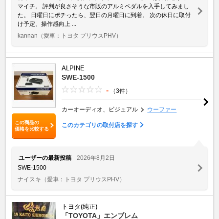
マイチ。 評判が良さそうな市販のアルミペダルを入手してみまし
た。 日曜日にポチったら、翌日の月曜日に到着。 次の休日に取付
け予定、操作感向上 ...
kannan
（愛車：トヨタ プリウスPHV）
ALPINE
SWE-1500
-
（3件）
カーオーディオ、ビジュアル
ウーファー
この商品の
このカテゴリの取付店を探す
価格を比較する
ユーザーの最新投稿
2026年8月2日
SWE-1500
ナイスキ
（愛車：トヨタ プリウスPHV）
トヨタ(純正)
「TOYOTA」エンブレム