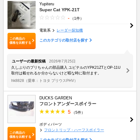
Yupiteru
Super Cat YPK-21T
-
（1件）
電装系
レーダー探知機
この商品の
このカテゴリの取付店を探す
価格を比較する
ユーザーの最新投稿
2026年7月25日
久しぶりのプリちゃんの部品購入 ユピテルのYPK21ZTとOP-11U
取付は載せれるか分からないけど暇な時に取付ます。
hk8828
（愛車：トヨタ プリウスPHV）
DUCKS GARDEN
フロントアンダースポイラー
5
（5件）
ボディパーツ
フロントリップ・ハーフスポイラー
この商品の
価格を比較する
このカテゴリの取付店を探す