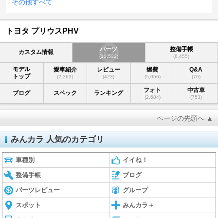
その他すべて
トヨタ プリウスPHV
パーツ
整備手帳
カスタム情報
(10,532)
(6,455)
モデル
愛車紹介
レビュー
燃費
Q&A
トップ
(2,363)
(423)
(5,056)
(76)
フォト
中古車
ブログ
スペック
ランキング
(2,684)
(753)
ページの先頭へ ▲
みんカラ 人気のカテゴリ
車種別
イイね！
整備手帳
ブログ
パーツレビュー
グループ
スポット
みんカラ＋