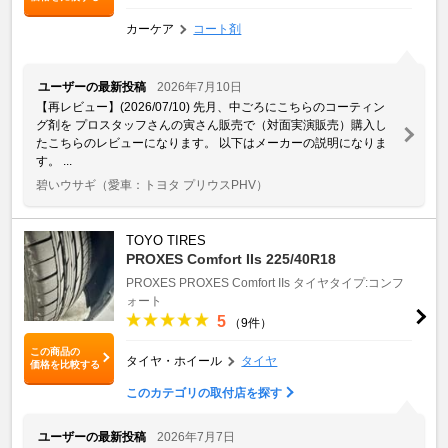
カーケア
コート剤
ユーザーの最新投稿
2026年7月10日
【再レビュー】(2026/07/10) 先月、中ごろにこちらのコーティン
グ剤を プロスタッフさんの寅さん販売で（対面実演販売）購入し
たこちらのレビューになります。 以下はメーカーの説明になりま
す。 ...
碧いウサギ
（愛車：トヨタ プリウスPHV）
TOYO TIRES
PROXES Comfort IIs 225/40R18
PROXES
PROXES Comfort IIs
タイヤタイプ:コンフ
ォート
5
（9件）
この商品の
タイヤ・ホイール
タイヤ
価格を比較する
このカテゴリの取付店を探す
ユーザーの最新投稿
2026年7月7日