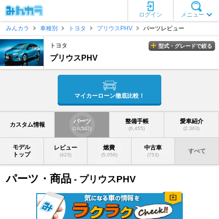
ログイン
メニュー
みんカラ
車種別
トヨタ
プリウスPHV
パーツレビュー
トヨタ
型式・グレードで絞る
プリウスPHV
マイカーローン徹底比較！
パーツ
整備手帳
愛車紹介
カスタム情報
(10,532)
(6,455)
(2,363)
モデル
レビュー
燃費
中古車
すべて
トップ
(423)
(5,056)
(753)
パーツ・商品
- プリウスPHV