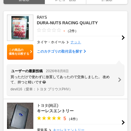
RAYS
DURA-NUTS RACING QUALITY
-
（2件）
タイヤ・ホイール
ナット
この商品の
このカテゴリの取付店を探す
価格を比較する
ユーザーの最新投稿
2026年8月8日
買っただけで使わずに放置してあったので交換しました。 改め
て、持つと軽いです😂
devil16
（愛車：トヨタ プリウスPHV）
トヨタ(純正)
キーレスエントリー
5
（4件）
電装系
キーレスエントリー