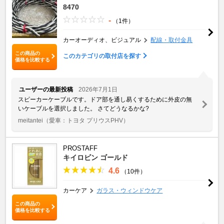
8470
-
（1件）
カーオーディオ、ビジュアル
配線・取付金具
この商品の
このカテゴリの取付店を探す
価格を比較する
ユーザーの最新投稿
2026年7月1日
スピーカーケーブルです。ドア部を通し易くするために外皮の無
いケーブルを選択しました。 さてどうなるかな?
meitantei
（愛車：トヨタ プリウスPHV）
PROSTAFF
キイロビン ゴールド
4.6
（10件）
カーケア
ガラス・ウィンドウケア
この商品の
価格を比較する