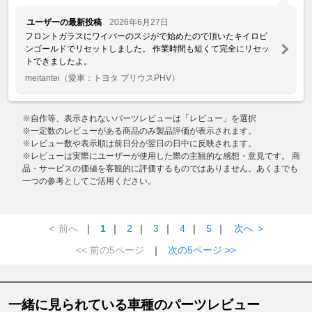
ユーザーの最新投稿
2026年6月27日
フロントガラスにワイパーのスジがで始めたので頂いたキイロビ
ンゴールドでリセットしました。 作業時間も短くて完全にリセッ
トできましたよ。
meitantei
（愛車：トヨタ プリウスPHV）
※自作等、表示されないパーツレビューは「レビュー」を選択
※一定数のレビューがある商品のみ製品評価が表示されます。
※レビュー数や表示順は前日分が翌日の日中に反映されます。
※レビューは実際にユーザーが使用した際の主観的な感想・意見です。 商
品・サービスの価値を客観的に評価するものではありません。あくまでも
一つの参考としてご活用ください。
<
前へ
｜
1
｜
2
｜
3
｜
4
｜
5
｜
次へ
>
<< 前の5ページ
｜
次の5ページ >>
一緒に見られている車種のパーツレビュー