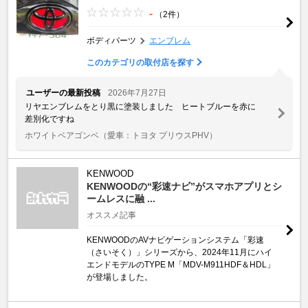
-
（2件）
ボディパーツ
エンブレム
このカテゴリの取付店を探す
ユーザーの最新投稿
2026年7月27日
リヤエンブレムをとり黒に塗装しました ヒートブルーを赤に
差別化ですね
ホワイトベアゴンベ
（愛車：トヨタ プリウスPHV）
KENWOOD
KENWOODの“彩速ナビ”がスマホアプリとシ
ームレスに融 ...
オススメ記事
KENWOODのAVナビゲーションシステム「彩速
（さいそく）」シリーズから、2024年11月にハイ
エンドモデルのTYPE M「MDV-M911HDF＆HDL」
が登場しました。