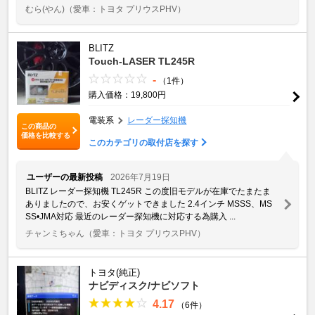
むら(やん)
（愛車：トヨタ プリウスPHV）
BLITZ
Touch-LASER TL245R
-
（1件）
購入価格：19,800円
電装系
レーダー探知機
この商品の
価格を比較する
このカテゴリの取付店を探す
ユーザーの最新投稿
2026年7月19日
BLITZ レーダー探知機 TL245R この度旧モデルが在庫でたまたま
ありましたので、お安くゲットできました 2.4インチ MSSS、MS
SS•JMA対応 最近のレーダー探知機に対応する為購入 ...
チャンミちゃん
（愛車：トヨタ プリウスPHV）
トヨタ(純正)
ナビディスク/ナビソフト
4.17
（6件）