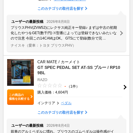
このカテゴリの取付店を探す
ユーザーの最新投稿
2026年8月8日
プリウスPHV(ZVW52)にレクサス純正キー登録♪ まずは中古の初期
化したやつをGET(数千円) ※型番によっては登録できないみたいな
ので注意 今回この14CAMはOK。 GTSにて登録(数分で完 ...
ナイスキ
（愛車：トヨタ プリウスPHV）
CAR MATE / カーメイト
GT SPEC PEDAL SET AT-SS ブルー / RP10
9BL
RAZO
-
（1件）
購入価格：4,604円
この商品の
価格を比較する
インテリア
ペダル
このカテゴリの取付店を探す
ユーザーの最新投稿
2026年8月4日
前車のアルミペダルに慣れ、プリウスのゴムペダルは操作感がイ