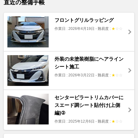
直近の整備手帳
フロントグリルラッピング
作業日 : 2026年4月19日
-
難易度 :
★
☆
☆
外装の未塗装樹脂にヘアライン
シート施工
作業日 : 2026年3月22日
-
難易度 :
★
☆
☆
センターピラートリムカバーに
スエード調シート貼付け(上側
編)②
作業日 : 2025年12月6日
-
難易度 :
★
☆
☆