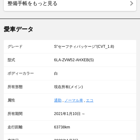
整備手帳をもっと見る
愛車データ
グレード
S“セーフティパッケージ”(CVT_1.8)
型式
6LA-ZVW52-AHXEB(S)
ボディーカラー
白
所有形態
現在所有(メイン)
属性
通勤
,
ノーマル車
,
エコ
所有期間
2021年1月10日 ～
走行距離
63738km