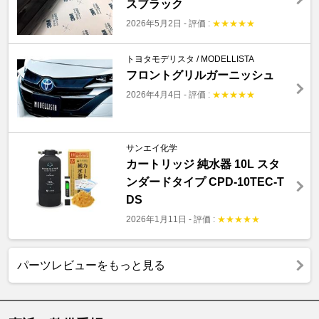
スブラック
2026年5月2日
-
評価 :
★
★
★
★
★
トヨタモデリスタ / MODELLISTA
フロントグリルガーニッシュ
2026年4月4日
-
評価 :
★
★
★
★
★
サンエイ化学
カートリッジ 純水器 10L スタ
ンダードタイプ CPD-10TEC-T
DS
2026年1月11日
-
評価 :
★
★
★
★
★
パーツレビューをもっと見る