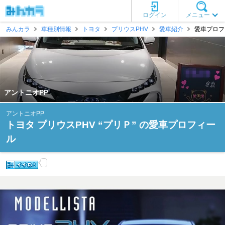
ログイン
メニュー
みんカラ
車種別情報
トヨタ
プリウスPHV
愛車紹介
愛車プロフィ
アントニオPP
アントニオPP
トヨタ プリウスPHV “プリＰ” の愛車プロフィー
ル