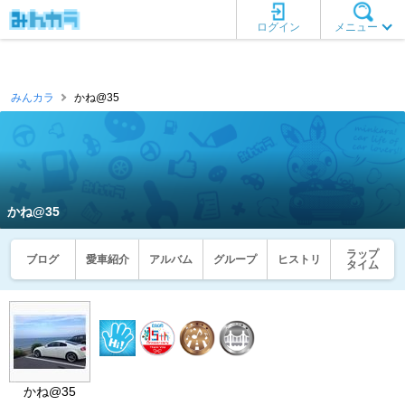
ログイン
メニュー
みんカラ
かね@35
かね@35
ラップ
ブログ
愛車紹介
アルバム
グループ
ヒストリ
タイム
かね@35