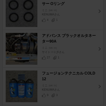
サー Oリング
ミニ
[MK IX]
KENUMAさん
4
1
アドバンス ブラックオルタネー
ター90A
ミニ
[MK IX]
サイト⇒☆彡さん
27
1
フュージョンテクニカル COLD
12
ミニ
[MK IX]
KENUMAさん
9
3