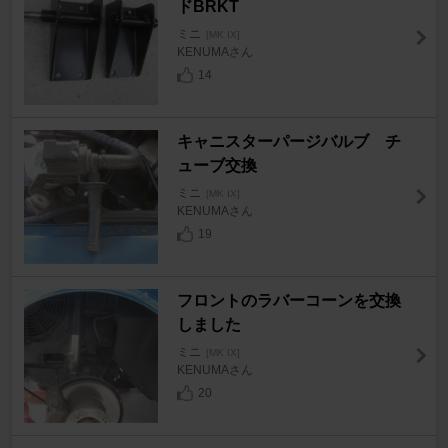
ドBRKT
ミニ
[MK IX]
KENUMAさん
14
キャニスターパージバルブ チ
ューブ交換
ミニ
[MK IX]
KENUMAさん
19
フロントのラバーコーンを交換
しました
ミニ
[MK IX]
KENUMAさん
20