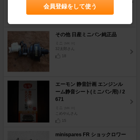
ミニ
[MK IX]
会員登録をして使う
KENUMAさん
7
その他 日産ミニバン純正品
ミニ
[MK IX]
32太郎さん
18
エーモン 静音計画 エンジンル
ーム静音シート(ミニバン用) / 2
671
ミニ
[MK IX]
こめやんさん
15
minispares FR ショックロワー