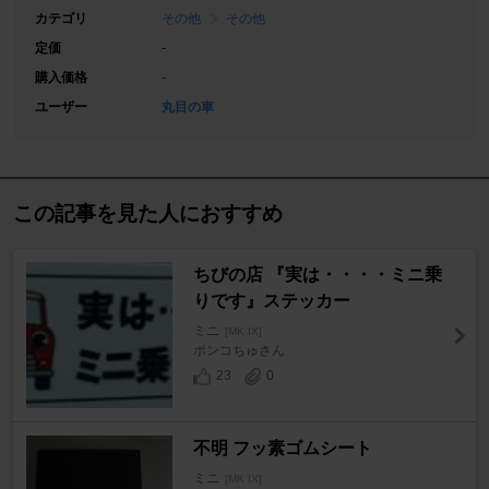
カテゴリ
その他
その他
定価
-
購入価格
-
ユーザー
丸目の車
この記事を見た人におすすめ
ちびの店 『実は・・・・ミニ乗
りです』ステッカー
ミニ
[MK IX]
ポンコちゅさん
23
0
不明 フッ素ゴムシート
ミニ
[MK IX]