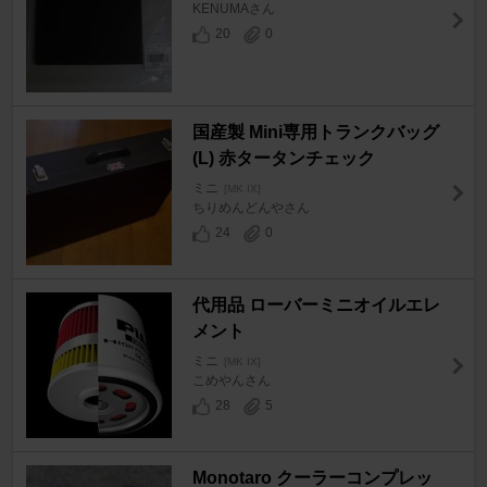
KENUMAさん
20
0
国産製 Mini専用トランクバッグ
(L) 赤タータンチェック
ミニ
[MK IX]
ちりめんどんやさん
24
0
代用品 ローバーミニオイルエレ
メント
ミニ
[MK IX]
こめやんさん
28
5
Monotaro クーラーコンプレッ