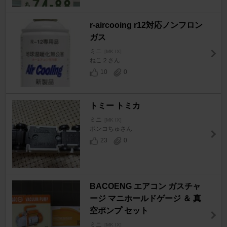
r-aircooing r12対応ノンフロン
ガス
ミニ
[MK IX]
ねこ２さん
10
0
トミー トミカ
ミニ
[MK IX]
ポンコちゅさん
23
0
BACOENG エアコン ガスチャ
ージ マニホールドゲージ ＆ 真
空ポンプ セット
ミニ
[MK IX]