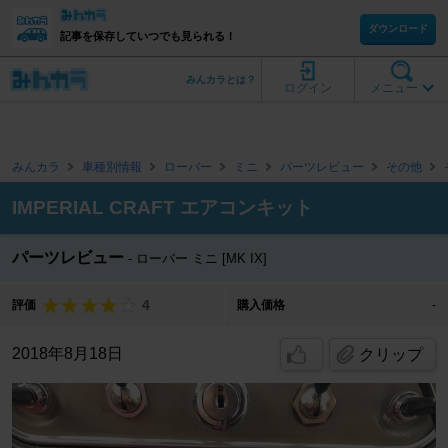
ダウンロード
記事を保存していつでも見られる！
みんカラとは？
ログイン
メニュー
みんカラ
車種別情報
ローバー
ミニ
パーツレビュー
その他
IMPERIAL CRAFT エアコンキット
パーツレビュー
ローバー ミニ [MK IX]
4
評価
購入価格
-
2018年8月18日
クリップ