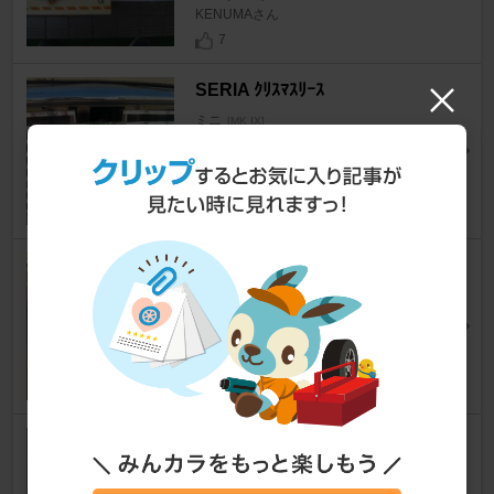
KENUMAさん
7
SERIA ｸﾘｽﾏｽﾘｰｽ
ミニ
[MK IX]
山田板金さん
2
不明 USBメモリ 16GB
ミニ
[MK IX]
ポンコちゅさん
21
NGKスパークプラグ / 日本特殊
陶業 パワーケーブル 02X