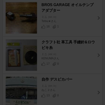
BROS GARAGE オイルテンプ
アダプター
ミニ
[MK IX]
Tetsu★さん
16
1
クラフト社 革工具 手縫針&ロウ
ビキ糸
ミニ
[MK IX]
KENUMAさん
17
0
自作 デスビカバー
ミニ
[MK IX]
ねこ２さん
13
0