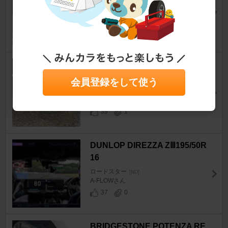
ロードスター
[ND]
ブリット1117さん
38
0
DUNLOP DIREZZA ZⅢ195/55R
15
会員登録をして使う
ロードスター
[ND]
たび時代さん
39
1
DUNLOP DIREZZA ZⅢ195/50R
16
ロードスター
[ND]
A-FLOWさん
37
0
BRIDGESTONE POTENZA RE