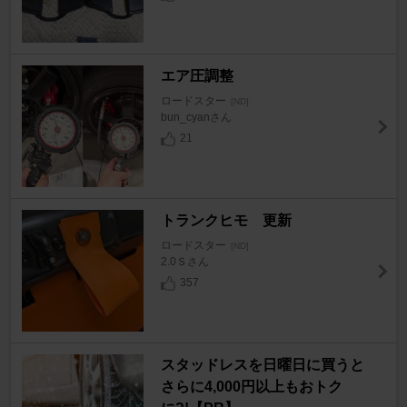
エア圧調整
ロードスター
[ND]
bun_cyanさん
21
トランクヒモ 更新
ロードスター
[ND]
2.0Ｓさん
357
スタッドレスを日曜日に買うと
さらに4,000円以上もおトク