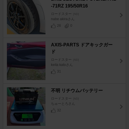
-71RZ 195/50R16
ロードスター
[ND]
nabe akiraさん
26
0
AXIS-PARTS ドアキックガー
ド
ロードスター
[ND]
keita katoさん
31
不明 リチウムバッテリー
ロードスター
[ND]
ちゅーとろさん
32