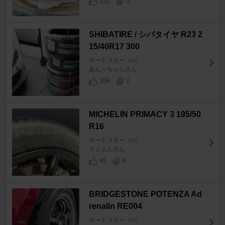
120
0
SHIBATIRE / シバタイヤ R23 2
15/40R17 300
ロードスター
[ND]
あん☆ちゃんさん
106
2
MICHELIN PRIMACY 3 195/50
R16
ロードスター
[ND]
ラミエルさん
45
4
BRIDGESTONE POTENZA Ad
renalin RE004
ロードスター
[ND]