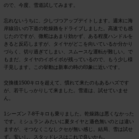
ので、今度、雪道試してみます。
忘れないうちに、少しづつアップデイトします。週末に海
岸線沿いの下道の乾燥路をドライブしました。高速でも感
じたのですが、微舵はあまり効かず、ある程度ハンドルを
きると反応しますが、タイヤがどこを向いているか分かり
づらく、切り過ぎてしまい、スムースな運転が難しい。で
もまだ、タイヤのイボイボが残っているので、もう少し様
子見します。この挙動は新車の時の印象に近いです。
交換後1500キロを超えて、慣れて来たのもあるハズです
が、若干しっかりして来ました。雪道は、試せていませ
ん。
1シーズン 7-8千キロも乗りました。乾燥路は悪くなかった
です。ミシュラン みたいに夏タイヤと遜色無いのとは違い
ますが、そつなくこなしクセが無い感じ。結局、雪は試せ
ず。安いし、スタッドレスはこれで良いかも。