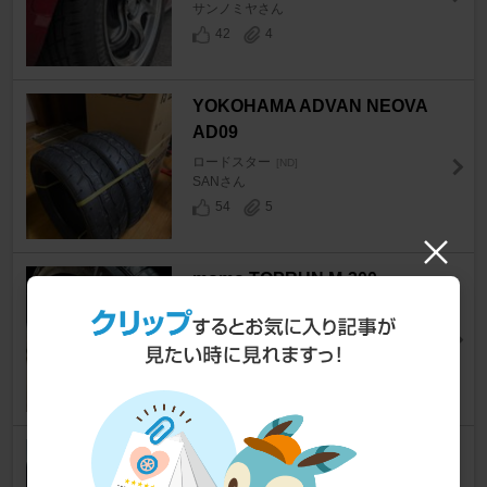
サンノミヤさん
42
4
YOKOHAMA ADVAN NEOVA
AD09
ロードスター
[ND]
SANさん
54
5
momo TOPRUN M-300
ロードスター
[ND]
ホリカワさん
64
7
YOKOHAMA ADVAN FLEVA V
701 195/50R16