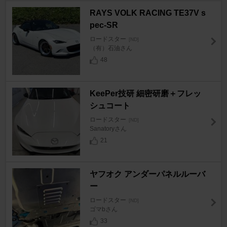
RAYS VOLK RACING TE37V s
pec-SR
ロードスター
[ND]
（有）石油さん
48
KeePer技研 細密研磨＋フレッ
シュコート
ロードスター
[ND]
Sanatoryさん
21
ヤフオク アンダーパネルルーバ
ー
ロードスター
[ND]
ゴマbさん
33