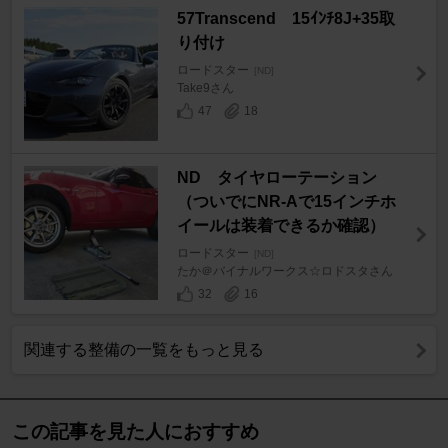
57Transcend 15ｲﾝﾁ8J+35取
り付け
ロードスター
[ND]
Take9さん
47
18
ND タイヤローテーション
（ついでにNR-Aで15インチホ
イールは装着できるか確認）
ロードスター
[ND]
たか＠バイナルワークス☆ロドスタさん
32
16
関連する整備の一覧をもっと見る
この記事を見た人におすすめ