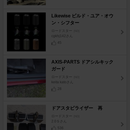
Likewise ビルド・ユア・オウ
ン・シフター
ロードスター
[ND]
cgkhj142さん
45
AXIS-PARTS ドアシルキック
ガード
ロードスター
[ND]
keita katoさん
28
ドアスタビライザー 再
ロードスター
[ND]
2.0Ｓさん
536