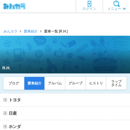
ログイン
メニュー
みんカラ
愛車紹介
愛車一覧 [R.H.]
R.H.
ラップ
ブログ
愛車紹介
アルバム
グループ
ヒストリ
タイム
トヨタ
日産
ホンダ