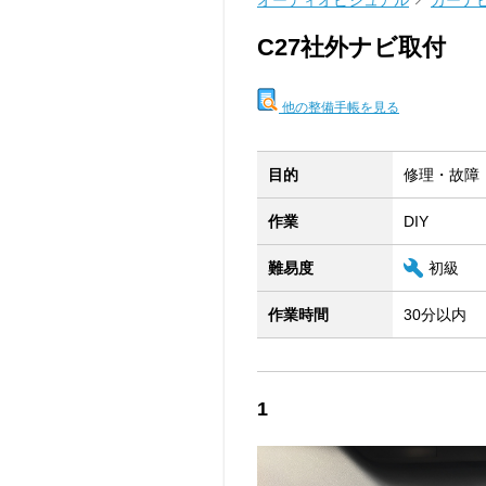
オーディオビジュアル
カーナ
C27社外ナビ取付
他の整備手帳を見る
目的
修理・故障
作業
DIY
難易度
初級
作業時間
30分以内
1