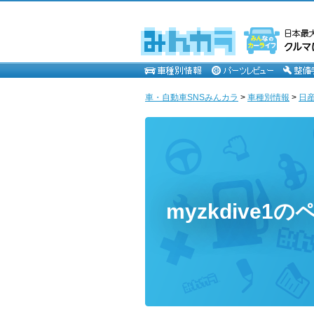
車・自動車SNSみんカラ
>
車種別情報
>
日
myzkdive1