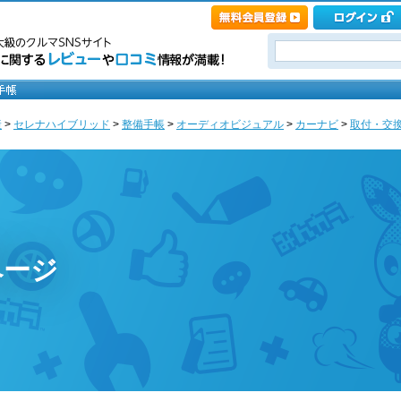
産
>
セレナハイブリッド
>
整備手帳
>
オーディオビジュアル
>
カーナビ
>
取付・交
のページ