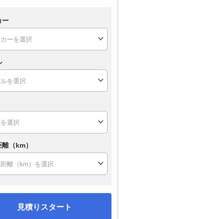
カー
ル
距離（km）
見積りスタート