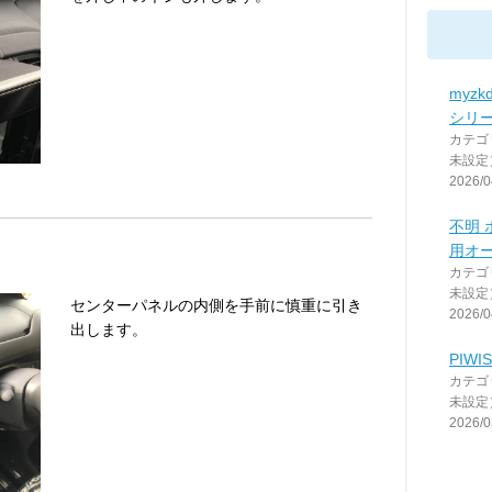
myzk
シリー
カテゴ
未設定
2026/0
不明 
用オ
カテゴ
未設定
センターパネルの内側を手前に慎重に引き
2026/0
出します。
PIW
カテゴ
未設定
2026/0