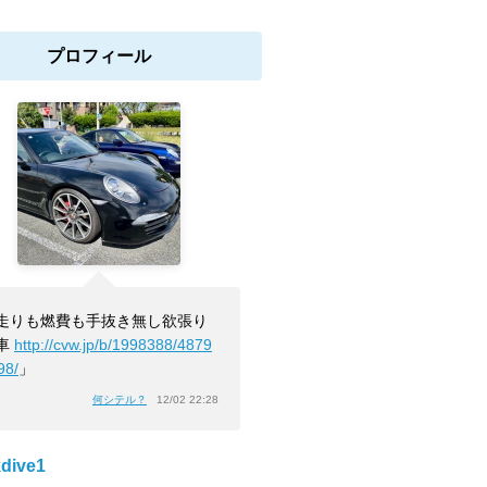
プロフィール
走りも燃費も手抜き無し欲張り
車
http://cvw.jp/b/1998388/4879
98/
」
何シテル？
12/02 22:28
dive1