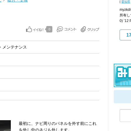
ビ
取付・交換
[
愛知県
myzk
所有してい
0) ’12
0
1
・メンテナンス
最初に、ナビ周りのパネルを外す前にこれ
を外し中のネジも外します。