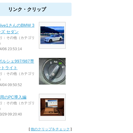
リンク・クリップ
dive1さんのBMW 3
ズ セダン
リ：その他（カテゴリ
）
4/06 23:53:14
ポルシェ997/987専
ートライト
リ：その他（カテゴリ
）
4/04 09:50:52
IS用のPC導入編
リ：その他（カテゴリ
）
3/29 09:20:40
[
他のクリップをチェック
]