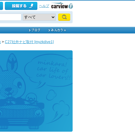
ヘルプ
換
>
C27社外ナビ取付 [myzkdive1]