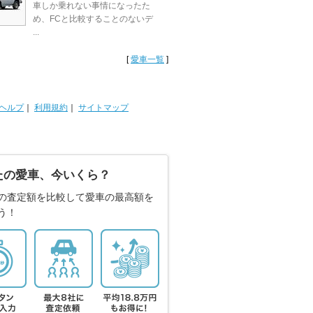
車しか乗れない事情になったた
め、FCと比較することのないデ
...
[
愛車一覧
]
ヘルプ
｜
利用規約
｜
サイトマップ
たの愛車、今いくら？
の査定額を比較して愛車の最高額を
う！