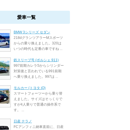
愛車一覧
BMW 3シリーズ セダン
218dグランツアラーMスポーツ
からの乗り換えました。320は
いつの時代も定番の車ですね ...
鉄スリーブ号 (ポルシェ 911)
997前期カレラSからシリンダー
対策後と言われている991前期
へ乗り換えました。997は ...
モルカー (トヨタ iQ)
スマートフォーツーから乗り替
えました。サイズはそっくりで
すが4人乗りで普通の操作系で
す。 ...
日産 テラノ
FCアンフィニ納車直前に、日産