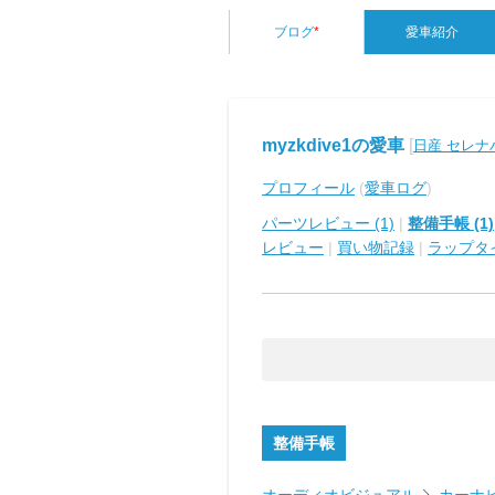
ブログ
*
愛車紹介
myzkdive1の愛車
[
日産 セレナ
プロフィール
(
愛車ログ
)
パーツレビュー (1)
|
整備手帳 (1)
レビュー
|
買い物記録
|
ラップタ
整備手帳