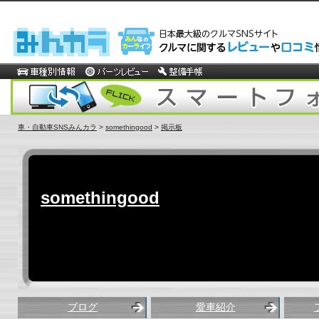
車・自動車SNSみんカラ
>
somethingood
>
掲示板
somethingood
ブログ
愛車紹介