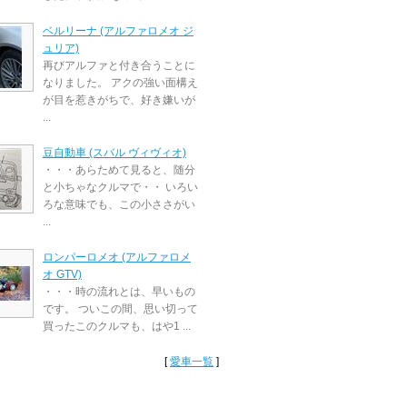
ベルリーナ (アルファロメオ ジ
ュリア)
再びアルファと付き合うことに
なりました。 アクの強い面構え
が目を惹きがちで、好き嫌いが
...
豆自動車 (スバル ヴィヴィオ)
・・・あらためて見ると、随分
と小ちゃなクルマで・・ いろい
ろな意味でも、この小ささがい
...
ロンパーロメオ (アルファロメ
オ GTV)
・・・時の流れとは、早いもの
です。 ついこの間、思い切って
買ったこのクルマも、はや1 ...
[
愛車一覧
]