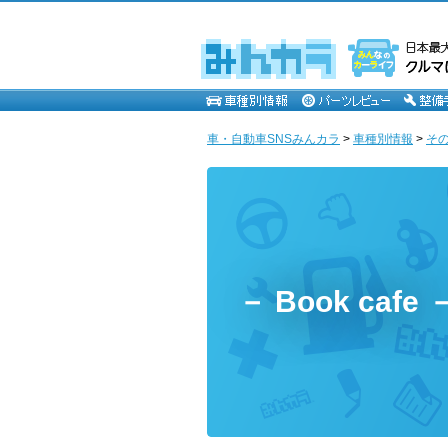
車・自動車SNSみんカラ
>
車種別情報
>
そ
－ Book ca