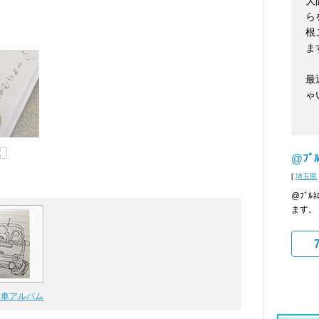
大
ら
根
ま
最
ゃ
@ﾌﾞﾙ
[
埼玉県
@ﾌﾞ
ます。
の愛車アルバム