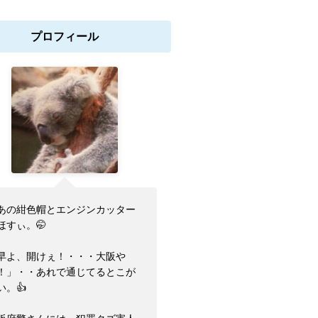
プロフィール
あの紺色帽とエンジンカッター
ほすぃ。🤭
早よ、開けぇ！・・・大阪や
！」・・あれで通じてるとこが
い。👍