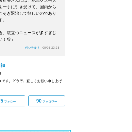
阪府警さんには、犯罪クズ害人
を一手に引き受けて、国内から
こそぎ退治して欲しいのであり
す。
近、腹立つニュースが多すぎじ
い！💢」
何シテル？
08/03 23:23
ﾈﾛ
]
ﾙﾈﾛ です。どうぞ、宜しくお願い申し上げ
75
90
フォロー
フォロワー