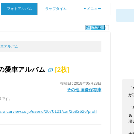
フォトアルバム
ラップタイム
▼メニュー
の愛車アルバム
"の愛車アルバム
[2枚]
投稿日 : 2018年05月28日
「
その他 画像保存庫
が
像です。
「
kara.carview.co.jp/userid/2070121/car/2592626/profil
ぁ
凄