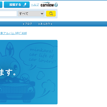
ヘルプ
アルバム [@ﾌﾞﾙﾈﾛ]
います。