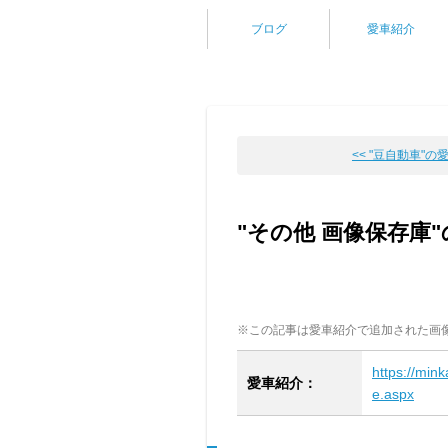
ブログ
愛車紹介
<< "豆自動車"
"その他 画像保存庫
※この記事は愛車紹介で追加された画
https://min
愛車紹介：
e.aspx