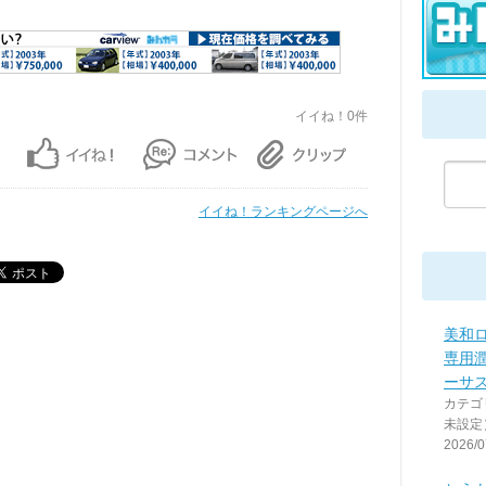
イイね！0件
イイね！ランキングページへ
美和
専用
ーサ
カテゴ
未設定
2026/0