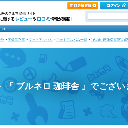
の他
>
画像保存庫
>
フォトアルバム
>
フォトアルバム一覧
>
"その他 画像保存庫"の愛車
fe － 『 ブルネロ 珈琲舎 』でござ