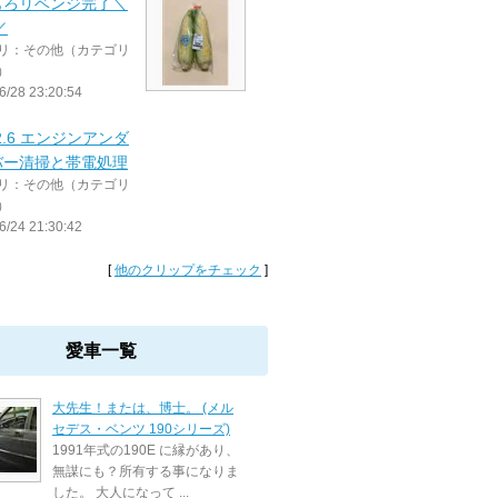
もろリベンジ完了＼
／
リ：その他（カテゴリ
）
6/28 23:20:54
E2.6 エンジンアンダ
バー清掃と帯電処理
リ：その他（カテゴリ
）
6/24 21:30:42
[
他のクリップをチェック
]
愛車一覧
大先生！または、博士。 (メル
セデス・ベンツ 190シリーズ)
1991年式の190E に縁があり、
無謀にも？所有する事になりま
した。 大人になって ...