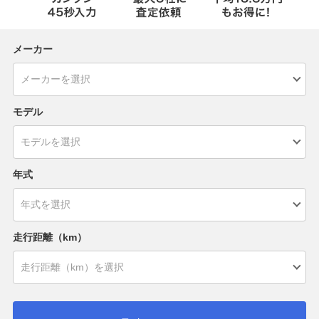
メーカー
モデル
年式
走行距離（km）