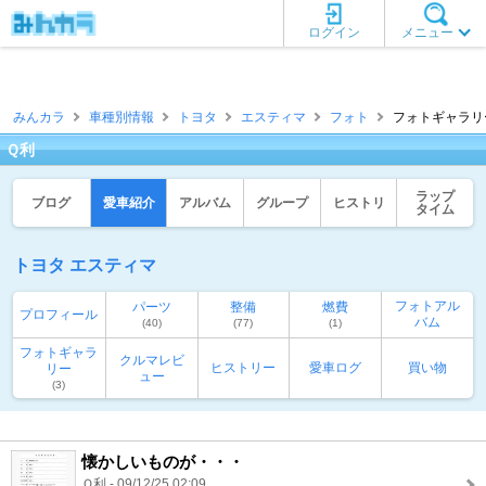
ログイン
メニュー
みんカラ
車種別情報
トヨタ
エスティマ
フォト
フォトギャラリー
Ｑ利
ラップ
ブログ
愛車紹介
アルバム
グループ
ヒストリ
タイム
トヨタ エスティマ
フォトアル
パーツ
整備
燃費
プロフィール
バム
(40)
(77)
(1)
フォトギャラ
クルマレビ
ヒストリー
愛車ログ
買い物
リー
ュー
(3)
懐かしいものが・・・
Ｑ利 - 09/12/25 02:09