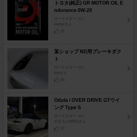
トヨタ(純正) GR MOTOR OIL E
ndurance 0W-20
ロードスター
[ND]
soniarさん
31
某ショップ ND用ブレーキダク
ト
ロードスター
[ND]
Iwaさん
45
Odula / OVER DRIVE GTウイ
ング Type S
ロードスター
[ND]
やまろど/990Sさん
31