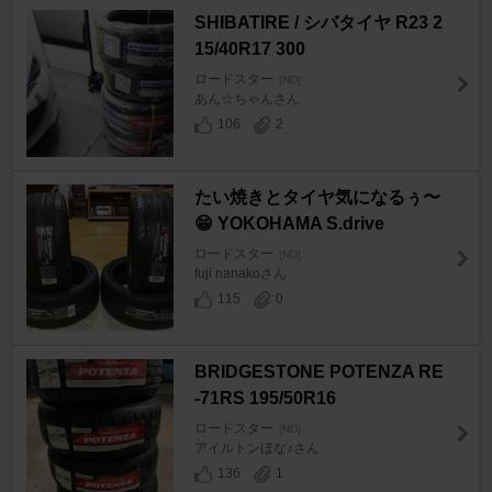
SHIBATIRE / シバタイヤ R23 2
15/40R17 300
ロードスター
[ND]
あん☆ちゃんさん
106
2
たい焼きとタイヤ気になるぅ〜
😁 YOKOHAMA S.drive
ロードスター
[ND]
fuji nanakoさん
115
0
BRIDGESTONE POTENZA RE
-71RS 195/50R16
ロードスター
[ND]
アイルトンほな♪さん
136
1