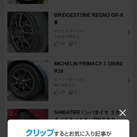
BRIDGESTONE REGNO GR-X
Ⅲ
ロードスター
[ND]
さぬき時間さん
53
5
MICHELIN PRIMACY 3 195/50
R16
ロードスター
[ND]
MX-Goeさん
23
6
SHIBATIRE / シバタイヤ ２０
５／５５／１５ TW３８０
ロードスター
[ND]
ペケkazさん