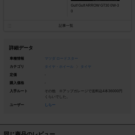
Gulf Gulf ARROW GT30 0W-3
0
記事一覧
詳細データ
車種情報
マツダ ロードスター
カテゴリ
タイヤ・ホイール
タイヤ
定価
-
購入価格
-
入手ルート
その他 ※アップガレージで送料込4本36000円
くらいでした。
ユーザー
しらー
同じ商品のレビュー