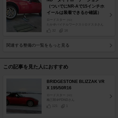
（ついでにNR-Aで15インチホ
イールは装着できるか確認）
ロードスター
[ND]
たか＠バイナルワークス☆ロドスタさん
32
16
関連する整備の一覧をもっと見る
この記事を見た人におすすめ
BRIDGESTONE BLIZZAK VR
X 195/50R16
ロードスター
[ND]
梅三郎＠FDNDさん
121
1