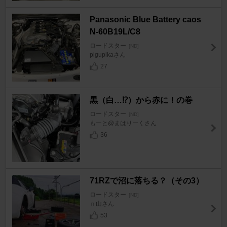
Panasonic Blue Battery caos
N-60B19L/C8
ロードスター
[ND]
pigupikaさん
27
黒（白…⁉）から赤に！の巻
ロードスター
[ND]
もーと@まはりーくさん
36
71RZで沼に落ちる？（その3）
ロードスター
[ND]
ｎ山さん
53