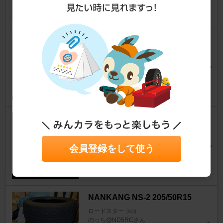
63
4
SHIBATIRE / シバタイヤ TW28
0
ロードスター
[ND]
NDに～のさん
29
5
YOKOHAMA ADVAN FLEVA V
701 205/50R16
ロードスター
[ND]
会員登録をして使う
MAZ111さん
65
0
NANKANG NS-2 205/50R15
ロードスター
[ND]
のっち@ND5RCさん