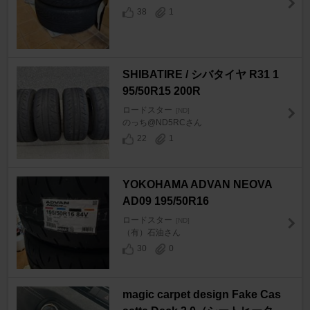
38
1
SHIBATIRE / シバタイヤ R31 1
95/50R15 200R
ロードスター
[ND]
のっち@ND5RCさん
22
1
YOKOHAMA ADVAN NEOVA
AD09 195/50R16
ロードスター
[ND]
（有）石油さん
30
0
magic carpet design Fake Cas