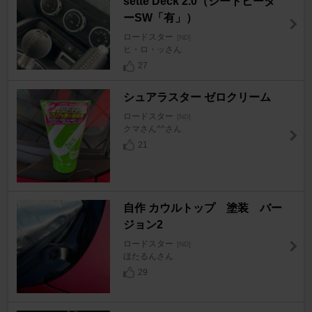
sette Deck 2.0（シートヒータ
ーSW「有」）
ロードスター
[ND]
ヒ・ロ・ッさん
27
シュアラスター ゼロクリーム
ロードスター
[ND]
クマさん^^さん
21
自作 カウルトップ 塗装 バー
ジョン2
ロードスター
[ND]
ほたるんさん
29