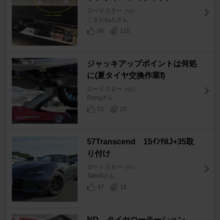
ロードスター
[ND]
こまがねんさん
96
125
ジャッキアップポイントは何処
に(夏タイヤ交換作業❗)
ロードスター
[ND]
Rongさん
51
25
57Transcend 15ｲﾝﾁ8J+35取
り付け
ロードスター
[ND]
Take9さん
47
18
ND タイヤローテーション