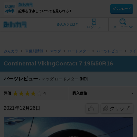
ダウンロード
記事を保存していつでも見られる！
みんカラとは？
ログイン
メニュー
みんカラ
車種別情報
マツダ
ロードスター
パーツレビュー
タイ
Continental VikingContact 7 195/50R16
パーツレビュー
マツダ ロードスター [ND]
4
評価
購入価格
-
2021年12月26日
クリップ