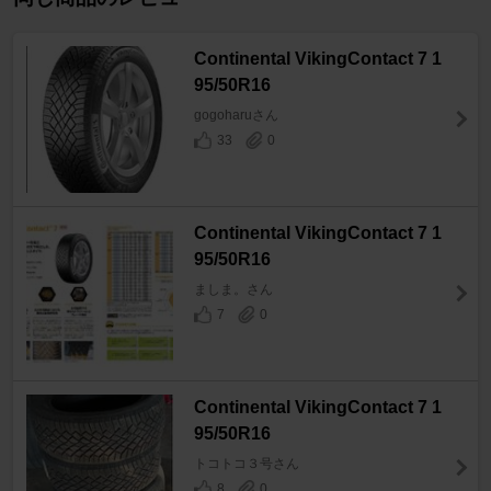
Continental VikingContact 7 1
95/50R16
gogoharuさん
33
0
Continental VikingContact 7 1
95/50R16
ましま。さん
7
0
Continental VikingContact 7 1
95/50R16
トコトコ３号さん
8
0