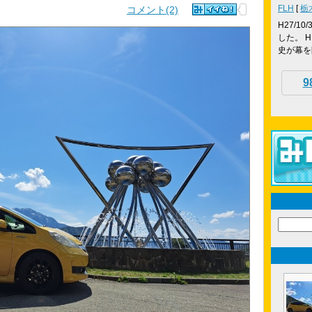
FLH
[
栃
コメント(2)
H27/10
した。 H
史が幕を閉
9