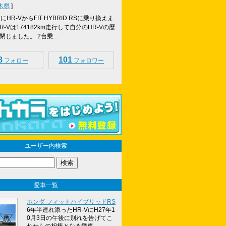
木県
]
/3にHR-VからFIT HYBRID RSに乗り換えま
R-Vは174182km走行して自分のHR-Vの歴
じました。 2台乗...
8
101
フォロー
フォロワー
ユーザー内検索
愛車一覧
ホンダ フィットハイブリッドRS
6年半連れ添ったHR-VにH27年1
0月3日の午後に別れを告げてこ