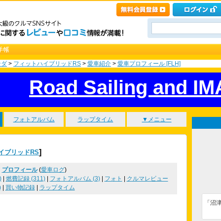
ンダ
>
フィットハイブリッドRS
>
愛車紹介
>
愛車プロフィール [FLH]
Road Sailing and I
フォトアルバム
ラップタイム
▼メニュー
]
イブリッドRS
プロフィール
(
愛車ログ
)
)
|
燃費記録 (311)
|
フォトアルバム (3)
|
フォト
|
クルマレビュー
)
|
買い物記録
|
ラップタイム
「沼