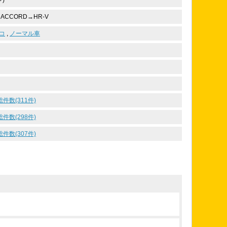
)
→ACCORD→HR-V
コ
,
ノーマル車
総件数(311件)
総件数(298件)
総件数(307件)