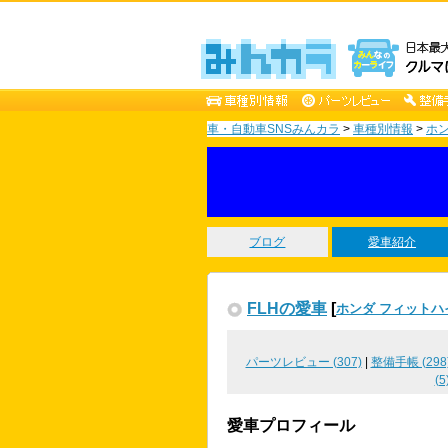
車・自動車SNSみんカラ
>
車種別情報
>
ホ
ブログ
愛車紹介
FLHの愛車
[
ホンダ フィットハ
パーツレビュー (307)
|
整備手帳 (298
(5
愛車プロフィール