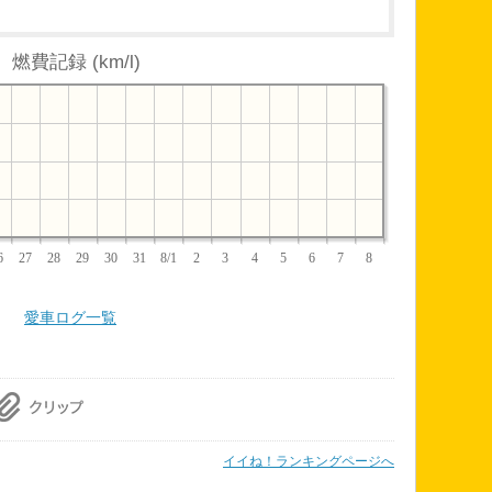
燃費記録 (km/l)
6
27
28
29
30
31
8/1
2
3
4
5
6
7
8
愛車ログ一覧
イイね！ランキングページへ