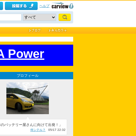
ヘルプ
MA Power
プロフィール
津のバッテリー屋さんに向けて出発！」
何シテル？
05/17 22:32