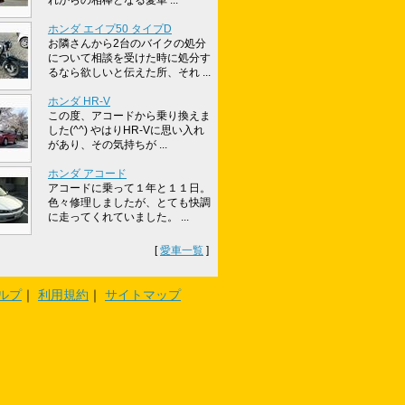
れからの相棒となる愛車 ...
ホンダ エイプ50 タイプD
お隣さんから2台のバイクの処分
について相談を受けた時に処分す
るなら欲しいと伝えた所、それ ...
ホンダ HR-V
この度、アコードから乗り換えま
した(^^) やはりHR-Vに思い入れ
があり、その気持ちが ...
ホンダ アコード
アコードに乗って１年と１１日。
色々修理しましたが、とても快調
に走ってくれていました。 ...
[
愛車一覧
]
ルプ
｜
利用規約
｜
サイトマップ