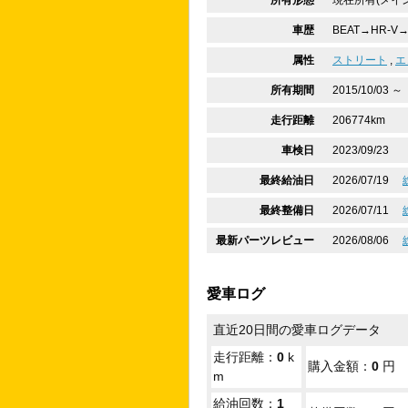
所有形態
現在所有(メイン
車歴
BEAT→HR-V
属性
ストリート
,
エ
所有期間
2015/10/03 ～
走行距離
206774km
車検日
2023/09/23
最終給油日
2026/07/19
最終整備日
2026/07/11
最新パーツレビュー
2026/08/06
愛車ログ
直近20日間の愛車ログデータ
走行距離：
0
k
購入金額：
0
円
m
給油回数：
1