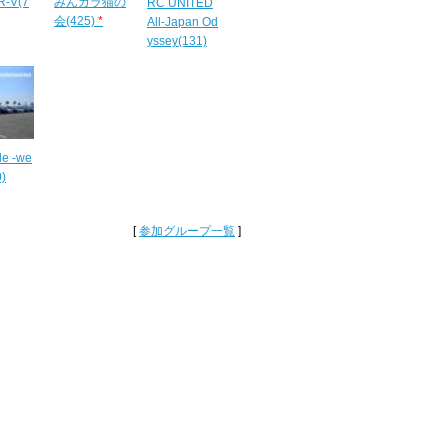
R-V(7
みんカラ猫の
RC UNITED
会(425)
*
All-Japan Od
yssey(131)
le -we
0)
[
参加グループ一覧
]