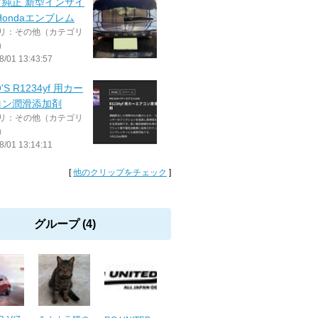
ダ純正 新型インサイ
Hondaエンブレム
リ：その他（カテゴリ
）
8/01 13:43:57
'S R1234yf ⽤カー
コン潤滑添加剤
リ：その他（カテゴリ
）
8/01 13:14:11
[
他のクリップをチェック
]
グループ (4)