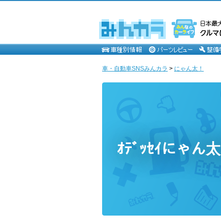
車・自動車SNSみんカラ
>
にゃん太！
ｵﾃﾞｯｾｲにゃ