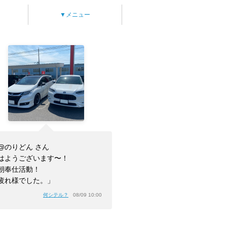
▼メニュー
@のりどん さん
はようございます〜！
朝奉仕活動！
疲れ様でした。」
何シテル？
08/09 10:00