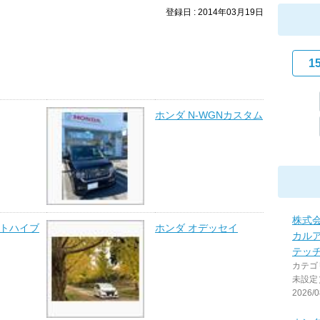
登録日 : 2014年03月19日
1
ホンダ N-WGNカスタム
株式
ットハイブ
ホンダ オデッセイ
カル
テッ
カテゴ
未設定
2026/0