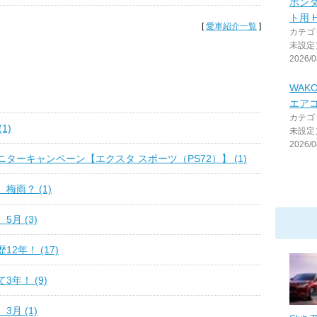
ホン
ト用 
[
愛車紹介一覧
]
カテゴ
未設定
2026/0
WAKO
エア
カテゴ
1)
未設定
2026/0
ターキャンペーン【エクスタ スポーツ（PS72）】 (1)
梅雨？ (1)
月 (3)
2年！ (17)
3年！ (9)
月 (1)