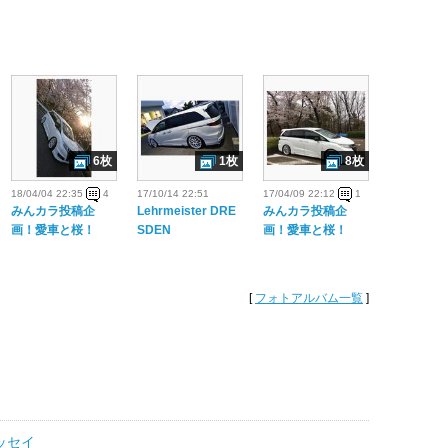
6枚
1枚
8枚
18/04/04 22:35
4
17/10/14 22:51
17/04/09 22:12
1
みんカラ投稿企
Lehrmeister DRE
みんカラ投稿企
画！愛車と桜！
SDEN
画！愛車と桜！
[
フォトアルバム一覧
]
デッセイ