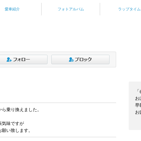
愛車紹介
フォトアルバム
ラップタイム
「
お
早
から乗り換えました。
お
振気味ですが
お願い致します。