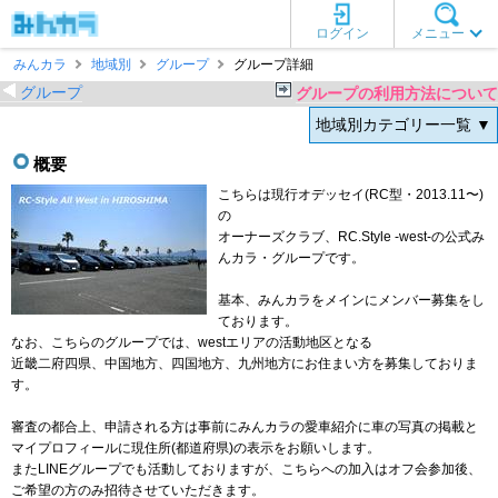
ログイン
メニュー
みんカラ
地域別
グループ
グループ詳細
グループ
グループの利用方法について
地域別カテゴリー一覧 ▼
概要
こちらは現行オデッセイ(RC型・2013.11〜)
の
オーナーズクラブ、RC.Style -west-の公式み
んカラ・グループです。
基本、みんカラをメインにメンバー募集をし
ております。
なお、こちらのグループでは、westエリアの活動地区となる
近畿二府四県、中国地方、四国地方、九州地方にお住まい方を募集しておりま
す。
審査の都合上、申請される方は事前にみんカラの愛車紹介に車の写真の掲載と
マイプロフィールに現住所(都道府県)の表示をお願いします。
またLINEグループでも活動しておりますが、こちらへの加入はオフ会参加後、
ご希望の方のみ招待させていただきます。