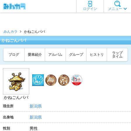
ログイン
メニュー
みんカラ
かねごんパパ
かねごんパパ
ラップ
ブログ
愛車紹介
アルバム
グループ
ヒストリ
タイム
かねごんパパ
新潟県
現住所
新潟県
出身地
男性
性別