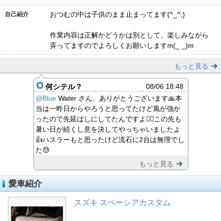
おつむの中は子供のまま止まってます(^_^;)
自己紹介
作業内容は正解かどうかは別として、楽しみながら
弄ってますのでよろしくお願いしますm(_ _)m
もっと見る
何シテル？
08/06 18:48
@Blue
Water さん、ありがとうございます🙏本
当は一昨日からやろうと思ってたけど風が強か
ったので先延ばしにしてたんですよ🙅‍♂️この先も
暑い日が続くし意を決してやっちゃいましたよ
👍ハスラーもと思ったけど流石に2台は無理でし
た😓
もっと見る
愛車紹介
スズキ スペーシアカスタム