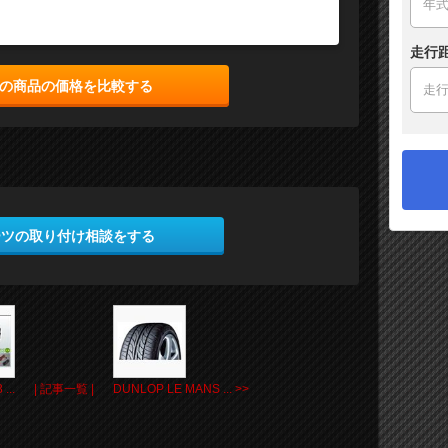
走行
の商品の価格を比較する
ーツの取り付け相談をする
...
| 記事一覧 |
DUNLOP LE MANS ... >>