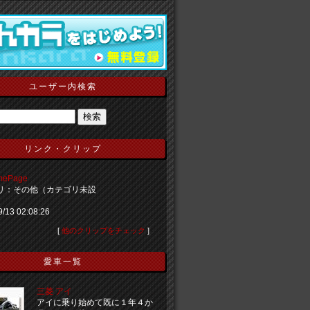
ユーザー内検索
リンク・クリップ
mePage
リ：その他（カテゴリ未設
9/13 02:08:26
[
他のクリップをチェック
]
愛車一覧
三菱 アイ
アイに乗り始めて既に１年４か