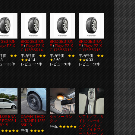
DGESTON
BRIDGESTON
BRIDGESTON
BRIDGESTON
layz PZ-X
E
/
Playz PZ-X
E
/
Playz PZ-X
E
/
Playz PZ-X
C 175/65R14
C 175/55R15
C 175/65R15
評価 :
★★
平均評価 :
★★
平均評価 :
★★
平均評価 :
★★
88
★★
4.14
★
3.50
★★
4.33
ュー:33件
レビュー:7件
レビュー:6件
レビュー:3件
LOP ENA
DAVANTI ECO
ダイソー ラン
シフトノブ、サ
E EC205 1
URA HP1 185/
タン
イドブレーキ、
5R15
55R15
ノブ シフトノ
評価:
★★★★★
ブ、サイドブレ
:
★★★★★
評価:
★★★★
ーキカバー、ノ