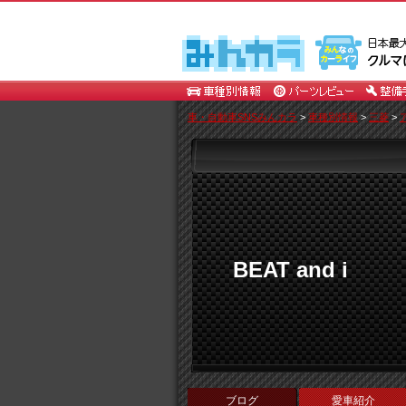
車・自動車SNSみんカラ
>
車種別情報
>
三菱
>
BEAT and i
ブログ
愛車紹介