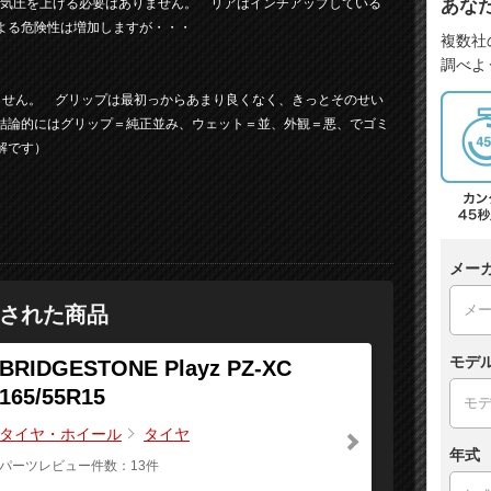
あな
、空気圧を上げる必要はありません。 リアはインチアップしている
よる危険性は増加しますが・・・
複数社
調べよ
せん。 グリップは最初っからあまり良くなく、きっとそのせい
結論的にはグリップ＝純正並み、ウェット＝並、外観＝悪、でゴミ
解です）
メー
された商品
モデ
BRIDGESTONE Playz PZ-XC
165/55R15
タイヤ・ホイール
タイヤ
年式
パーツレビュー件数：13件