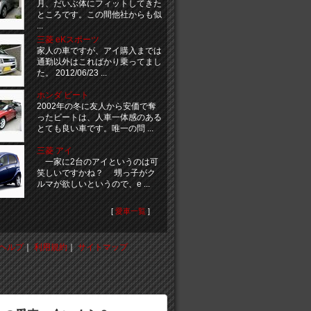
月、だいぶ体にフィットしてきた
ところです。この間他社からも似
...
三菱 eKスポーツ
家人の車ですが、アイ購入までは
通勤以外はこればかり乗ってまし
た。 2012/06/23 ...
ホンダ ビート
2002年の冬に友人から安価で奪
ったビートは、人車一体感のある
とても良い車です。唯一の問 ...
三菱 アイ
一家に2台のアイというのは可
笑しいですかね？ 甥っ子がク
ルマが欲しいというので、e ...
[
愛車一覧
]
ヘルプ
｜
利用規約
｜
サイトマップ