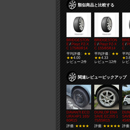
類似商品と比較する
BRIDGESTON
BRIDGESTON
BRI
E
/
Playz PZ-X
E
/
Playz PZ-X
E
/
P
C 175/60R14
C 155/65R14
C
平均評価 :
★★
平均評価 :
★★
平均
★★
4.00
★★
4.33
★
3.
レビュー:2件
レビュー:12件
レビ
関連レビューピックアップ
DAVANTI ECO
DUNLOP ENA
DUN
URA HP1 165/
SAVE EC205 1
SAV
60R15
75/55R15
45/6
評価:
★★★★
評価:
★★★★★
評価