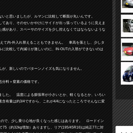
いと思いましたが、ルマンに比較して断面が丸いんです。
てあり、そのせいかやけにサイドが出っ張っているように見えま
た感があり、スペーサのサイズを少し控えなくてはならないような
換えて内-外入れ替えることもできません。 車高を落とし、少しタ
に比較して内減りが激しいのに、IN-OUTの入替ができないのは
んが、新しいのでパターンノイズも気になりません。
処分料＋窒素の価格です。
した。 温度による膨張率が小さいとか、軽くなるとか、いろい
含有量は約3/4ですから、これが4/4になったところでそんなに変
たので、少し乗り心地が良くなった感じはあります。 ロードイン
（約32kg増加）ありますし、リア(195/45R16)は純正77に対