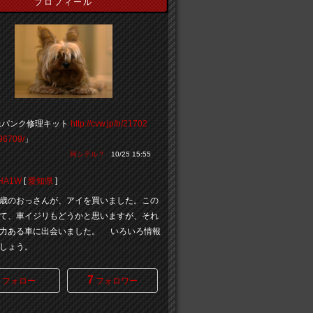
プロフィール
急パンク修理キット
http://cvw.jp/b/21702
96709/
」
何シテル？
10/25 15:55
HA1W
[
愛知県
]
歳のおっさんが、アイを買いました。この
て、車イジリもどうかと思いますが、それ
力ある車に出会いました。 いろいろ情報
しょう。
7
フォロー
フォロワー