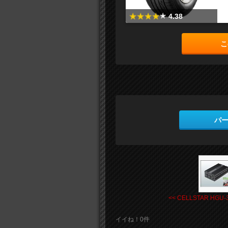
4.38
こ
パ
<< CELLSTAR HGU-3 
イイね！0件