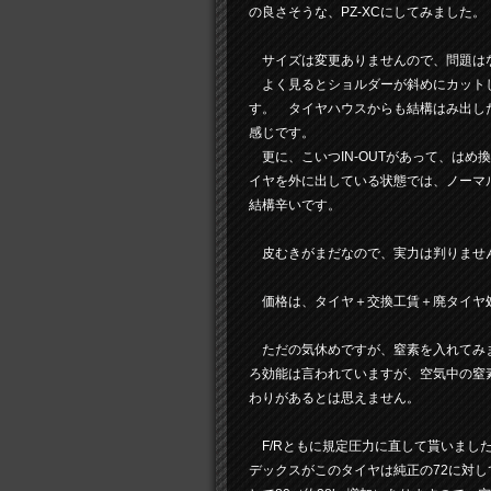
の良さそうな、PZ-XCにしてみました。
サイズは変更ありませんので、問題はな
よく見るとショルダーが斜めにカットし
す。 タイヤハウスからも結構はみ出し
感じです。
更に、こいつIN-OUTがあって、はめ
イヤを外に出している状態では、ノーマル
結構辛いです。
皮むきがまだなので、実力は判りませ
価格は、タイヤ＋交換工賃＋廃タイヤ
ただの気休めですが、窒素を入れてみま
ろ効能は言われていますが、空気中の窒素
わりがあるとは思えません。
F/Rともに規定圧力に直して貰いまし
デックスがこのタイヤは純正の72に対して75