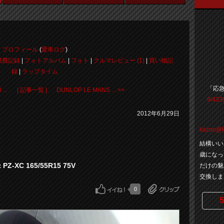
プロフィール
(
愛車ログ
)
燃費記録
|
フォトアルバム
|
フォト
|
クルマレビュー (1)
|
買い物記
録
|
ラップタイム
「応
...
| 記事一覧 |
DUNLOP LE MANS ... >>
9/433
2012年6月29日
kazoo@
結構いい
歳になっ
z PZ-XC 165/55R15 75V
だけの魅
交換しま
0
5