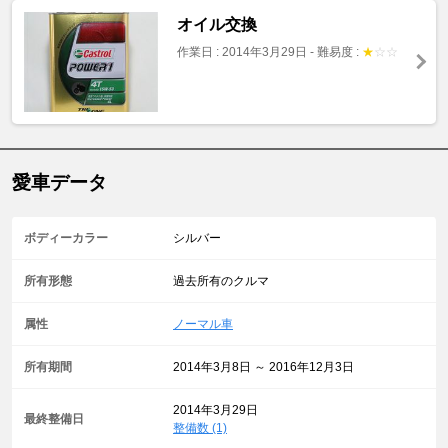
オイル交換
作業日 : 2014年3月29日
-
難易度 :
★
☆
☆
愛車データ
ボディーカラー
シルバー
所有形態
過去所有のクルマ
属性
ノーマル車
所有期間
2014年3月8日 ～ 2016年12月3日
2014年3月29日
最終整備日
整備数 (1)