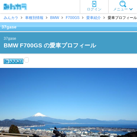
ログイン
メニュー
みんカラ
車種別情報
BMW
F700GS
愛車紹介
愛車プロフィール [3
37gase
37gase
BMW F700GS の愛車プロフィール