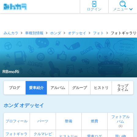
ログイン
メニュー
みんカラ
車種別情報
ホンダ
オデッセイ
フォト
フォトギャラリー一
RBmoRi
ラップ
ブログ
愛車紹介
アルバム
グループ
ヒストリ
タイム
ホンダ オデッセイ
フォトアル
プロフィール
パーツ
整備
燃費
バム
(1)
フォトギャラ
クルマレビ
ヒストリー
愛車ログ
買い物