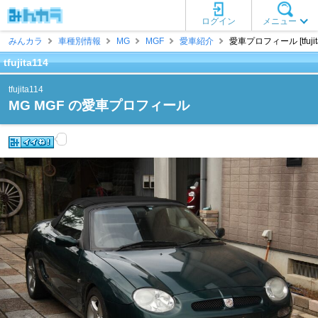
ログイン
メニュー
みんカラ
車種別情報
MG
MGF
愛車紹介
愛車プロフィール [tfujita
tfujita114
tfujita114
MG MGF の愛車プロフィール