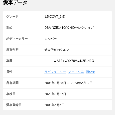
愛車データ
グレード
1.5X(CVT_1.5)
型式
DBA-NZE141G(X HIDセレクション)
ボディーカラー
シルバー
所有形態
過去所有のクルマ
車歴
・・・→A12#→YX78V→NZE141G
属性
ラグジュアリー
,
ノーマル車
,
買い物
所有期間
2008年3月28日 ～ 2023年2月12日
車検日
2023年3月27日
愛車登録日
2008年5月5日