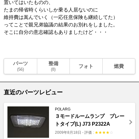
置いてはいたものの、
たまの帰省時くらいしか乗る人居ないのに
維持費は嵩んでいく（一応任意保険も継続してた）
ってことで親兄弟協議の結果のお別れをしました。
そこに自分の意志確認もありましたけど・・・
パーツ
整備
フォト
燃費
(56)
(8)
直近のパーツレビュー
POLARG
３モードルームランプ プレー
トタイプ(L) J73 P2322A
2009年8月18日
-
評価 :
★
★
★
★
☆