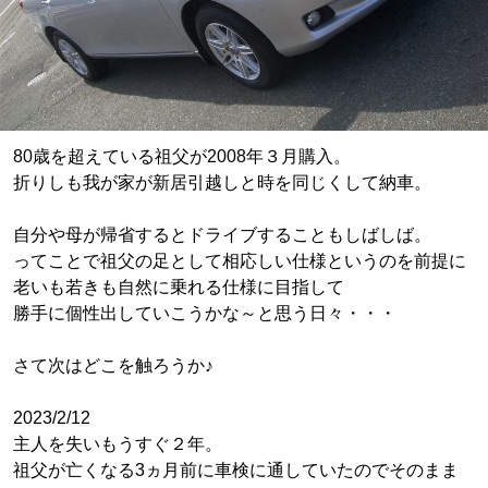
80歳を超えている祖父が2008年３月購入。
折りしも我が家が新居引越しと時を同じくして納車。
自分や母が帰省するとドライブすることもしばしば。
ってことで祖父の足として相応しい仕様というのを前提に
老いも若きも自然に乗れる仕様に目指して
勝手に個性出していこうかな～と思う日々・・・
さて次はどこを触ろうか♪
2023/2/12
主人を失いもうすぐ２年。
祖父が亡くなる3ヵ月前に車検に通していたのでそのまま