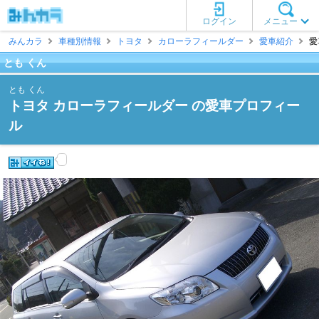
ログイン
メニュー
みんカラ
車種別情報
トヨタ
カローラフィールダー
愛車紹介
愛
とも くん
とも くん
トヨタ カローラフィールダー の愛車プロフィー
ル