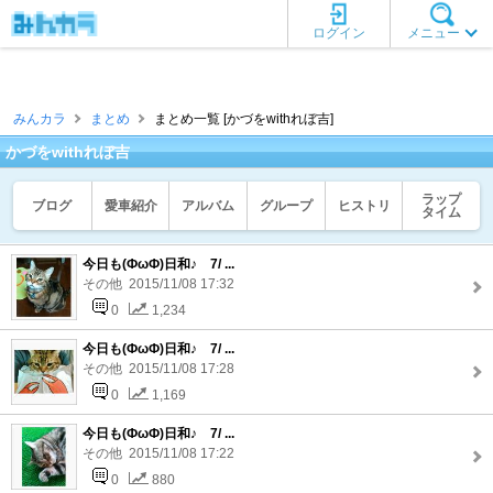
ログイン
メニュー
みんカラ
まとめ
まとめ一覧 [かづをwithれぼ吉]
かづをwithれぼ吉
ラップ
ブログ
愛車紹介
アルバム
グループ
ヒストリ
タイム
今日も(ФωФ)日和♪ 7/ ...
その他 2015/11/08 17:32
0
1,234
今日も(ФωФ)日和♪ 7/ ...
その他 2015/11/08 17:28
0
1,169
今日も(ФωФ)日和♪ 7/ ...
その他 2015/11/08 17:22
0
880