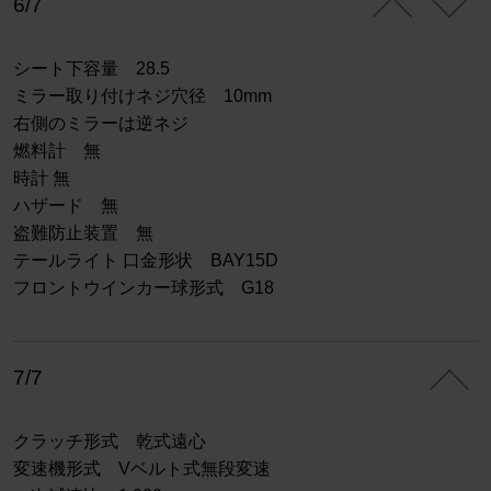
6/7
シート下容量 28.5
ミラー取り付けネジ穴径 10mm
右側のミラーは逆ネジ
燃料計 無
時計 無
ハザード 無
盗難防止装置 無
テールライト 口金形状 BAY15D
フロントウインカー球形式 G18
7/7
クラッチ形式 乾式遠心
変速機形式 Vベルト式無段変速