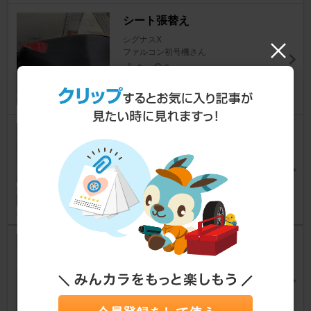
シート張替え
シグナスX
ファルコン初号機さん
2
0
台湾シグの冬季防寒対策
シグナスX
sigunoriさん
2
0
ビード落とし
シグナスX
まっちゃんの工房さん
13
0