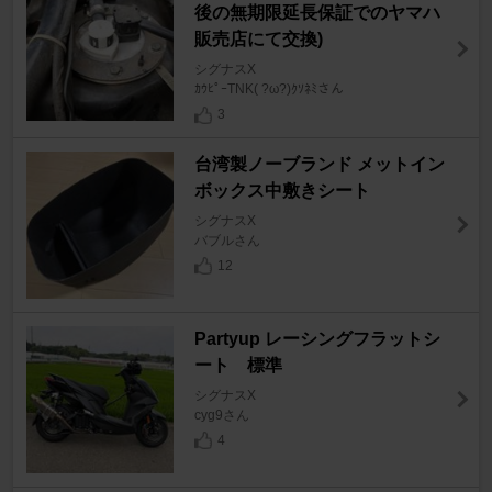
後の無期限延長保証でのヤマハ
販売店にて交換)
シグナスX
ｶｳﾋﾟｰTNK( ?ω?)ｸｿﾈﾐさん
3
台湾製ノーブランド メットイン
ボックス中敷きシート
シグナスX
バブルさん
12
Partyup レーシングフラットシ
ート 標準
シグナスX
cyg9さん
4