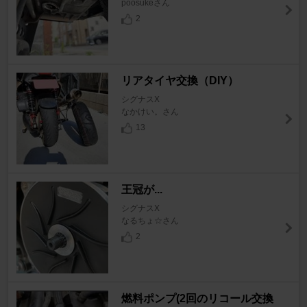
poosukeさん
2
リアタイヤ交換（DIY）
シグナスX
なかけい。さん
13
王冠が...
シグナスX
なるちょ☆さん
2
燃料ポンプ(2回のリコール交換