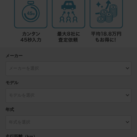
メーカー
モデル
年式
走行距離（km）