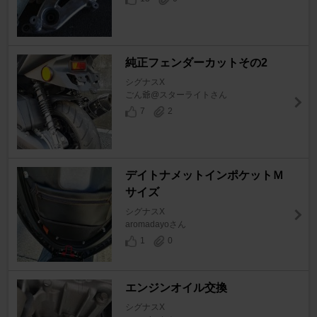
純正フェンダーカットその2
シグナスX
ごん爺@スターライトさん
7
2
デイトナメットインポケットＭ
サイズ
シグナスX
aromadayoさん
1
0
エンジンオイル交換
シグナスX