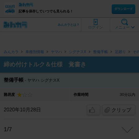
ダウンロード
記事を保存していつでも見られる！
みんカラとは？
ログイン
メニュー
みんカラ
車種別情報
ヤマハ
シグナスX
整備手帳
足廻り
そ
締め付けトルク＆仕様 覚書き
整備手帳
ヤマハ シグナスX
難易度
作業時間
30分以内
2020年10月28日
クリップ
1/7