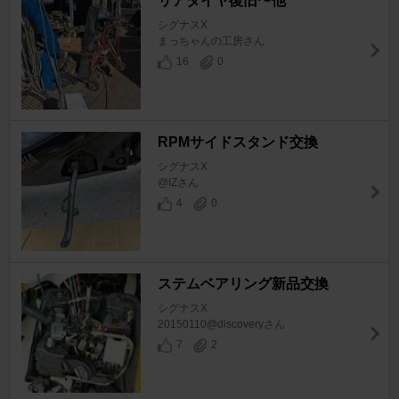
リアタイヤ復旧〜他
シグナスX
まっちゃんの工房さん
16
0
RPMサイドスタンド交換
シグナスX
@IZさん
4
0
ステムベアリング新品交換
シグナスX
20150110@discoveryさん
7
2