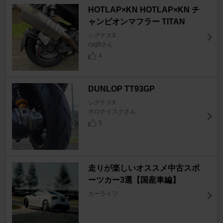
HOTLAP×KN HOTLAP×KN チ
ャンピオンマフラー TITAN
シグナスX
cyg9さん
4
DUNLOP TT93GP
シグナスX
ポロナイスクさん
5
走りが楽しいオススメ中古スポ
ーツカー3選【国産車編】
カーライフ