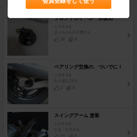
会員登録をして使う
フロントホイール一旦復旧
シグナスX
まっちゃんの工房さん
16
0
ベアリング交換の、ついでに！
シグナスX
たくぼん7さん
2
0
スイングアーム 塗装
シグナスX
とも ひろさん
13
0